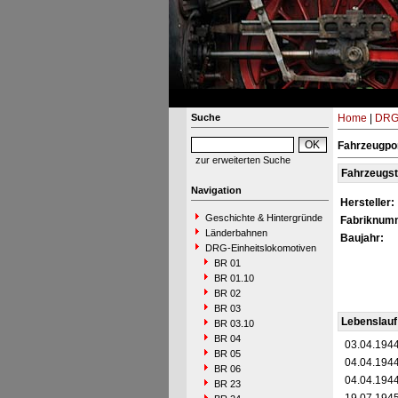
Suche
Home
|
DRG-
Fahrzeugpor
zur erweiterten Suche
Fahrzeugs
Navigation
Hersteller:
Geschichte & Hintergründe
Fabriknum
Länderbahnen
Baujahr:
DRG-Einheitslokomotiven
BR 01
BR 01.10
BR 02
BR 03
Lebenslauf
BR 03.10
BR 04
03.04.194
BR 05
04.04.194
BR 06
04.04.194
BR 23