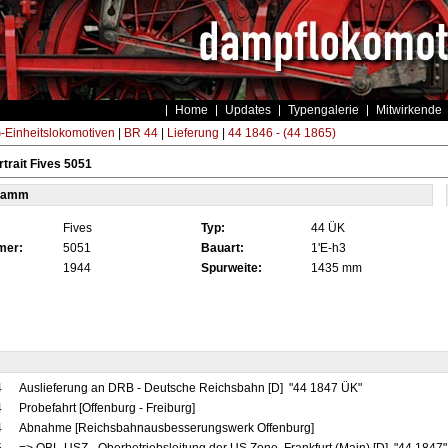
Home
Updates
Typengalerie
Mitwirkende
Einheitslokomotiven
|
BR 44
|
Lieferung
|
44 1846 - (44 1865)
trait Fives 5051
tamm
Fives
Typ:
44 ÜK
mer:
5051
Bauart:
1'E-h3
1944
Spurweite:
1435 mm
4
Auslieferung an DRB - Deutsche Reichsbahn [D] "44 1847 ÜK"
4
Probefahrt [Offenburg - Freiburg]
4
Abnahme [Reichsbahnausbesserungswerk Offenburg]