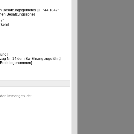
"
n Besatzungsgebietes [D] "44 1847"
chen Besatzungszone]
47"
rkehr]
tung]
kzug Nr. 14 dem Bw Ehrang zugeführt]
n Betrieb genommen]
den immer gesucht!