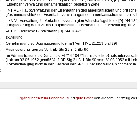
5
=> OBL-USZ - Oberbetriebsleitung der US Zone, Frankfurt (Main) [D] "44 1847
[Eisenbahnverwaltung der amerikanisch besetzten Zone]
6
=> HVE - Hauptverwaltung der Eisenbahnen des amerikanischen und britische
[Zusammenschluß der Eisenbahnverwaltungen der amerikanischen und britis
8
=> VfV - Verwaltung für Verkehr des vereinigten Wirtschaftsgebietes [D] "44 18
[Eingliederung der HVE als Hauptabteilung Eisenbahn in die Verwaltung für Ve
9
=> DB - Deutsche Bundesbahn [D] "44 1847"
1
z-Stellung
1
Genehmigung zur Ausmusterung [gemäß Verf. HVE 21.213 Blaf 29]
1
Ausmusterung [gemäß Verf. ED Stg 21 Bl 1 Bla 90]
2
an Administration des Domaines [F] "44 1847" [französische Staatsgüterverwal
[Lok am 03.05.1952 gemäß Verf. BD Stg 21 Bl 1 Bla 90 vom 28.03.1952 mit Lo
[Lokomotive ging nicht in den Bestand der SNCF über und wurde nicht mehr i
x
++
Ergänzungen zum Lebenslauf
und
gute Fotos
von diesem Fahrzeug wer