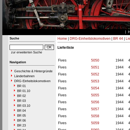
Suche
Home
|
DRG-Einheitslokomotiven
|
BR 44
|
Li
Lieferliste
zur erweiterten Suche
Fives
5050
1944
Navigation
Fives
5051
1944
Geschichte & Hintergründe
Fives
5052
1944
Länderbahnen
DRG-Einheitslokomotiven
Fives
5053
1944
BR 01
Fives
5054
1944
BR 01.10
Fives
5055
1944
BR 02
BR 03
Fives
5056
1944
BR 03.10
Fives
5057
1944
BR 04
BR 05
Fives
5058
1944
BR 06
Fives
5059
1944
BR 23