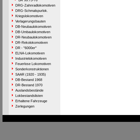
BR 99.73-76
DRG-Zahnradlokomotiven
DRG-Schmalspurlok.
Kriegslokomotiven
Verlagerungsbauten
DB-Neubaulokomotiven
DB-Umbaulokomotiven
DR-Neubaulokomotiven
DR-Rekolokomotiven
DR - "6000er"
ELNA-Lokomotiven
Industrielokomotiven
Feuerlose Lokomotiven
Sonderkonstruktionen
SAAR (1920 - 1935)
DB-Bestand 1968
DR-Bestand 1970
Auslandsbestände
Lokbestandslisten
Erhaltene Fahrzeuge
Zerlegungen