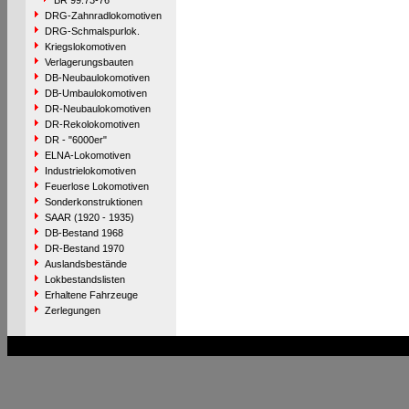
BR 99.73-76
DRG-Zahnradlokomotiven
DRG-Schmalspurlok.
Kriegslokomotiven
Verlagerungsbauten
DB-Neubaulokomotiven
DB-Umbaulokomotiven
DR-Neubaulokomotiven
DR-Rekolokomotiven
DR - "6000er"
ELNA-Lokomotiven
Industrielokomotiven
Feuerlose Lokomotiven
Sonderkonstruktionen
SAAR (1920 - 1935)
DB-Bestand 1968
DR-Bestand 1970
Auslandsbestände
Lokbestandslisten
Erhaltene Fahrzeuge
Zerlegungen