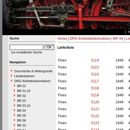
Suche
Home
|
DRG-Einheitslokomotiven
|
BR 44
|
Li
Lieferliste
zur erweiterten Suche
Fives
5114
1946
Navigation
Fives
5115
1946
Geschichte & Hintergründe
Fives
5116
1946
Länderbahnen
DRG-Einheitslokomotiven
Fives
5117
1946
BR 01
Fives
5118
1946
BR 01.10
Fives
5119
1946
BR 02
BR 03
Fives
5120
1946
BR 03.10
Fives
5121
1946
BR 04
BR 05
Fives
5122
1946
BR 06
Fives
5123
1946
BR 23