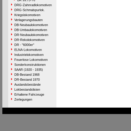
BR 99.73-76
DRG-Zahnradlokomotiven
DRG-Schmalspurlok.
Kriegslokomotiven
Verlagerungsbauten
DB-Neubaulokomotiven
DB-Umbaulokomotiven
DR-Neubaulokomotiven
DR-Rekolokomotiven
DR - "6000er"
ELNA-Lokomotiven
Industrielokomotiven
Feuerlose Lokomotiven
Sonderkonstruktionen
SAAR (1920 - 1935)
DB-Bestand 1968
DR-Bestand 1970
Auslandsbestände
Lokbestandslisten
Erhaltene Fahrzeuge
Zerlegungen