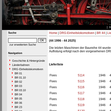
Suche
Home
|
DRG-Einheitslokomotiven
|
BR 44
|
Li
(44 1996 - 44 2025)
zur erweiterten Suche
Die letzten Maschinen der Baureihe 44 wurden e
Auflistung erfolgt nach den vorgesehenen D
Navigation
Geschichte & Hintergründe
Lieferliste
Länderbahnen
DRG-Einheitslokomotiven
BR 01
Fives
5114
1946
BR 01.10
Fives
5115
1946
BR 02
BR 03
Fives
5116
1946
BR 03.10
Fives
5117
1946
BR 04
BR 05
Fives
5118
1946
BR 06
Fives
5119
1946
BR 23