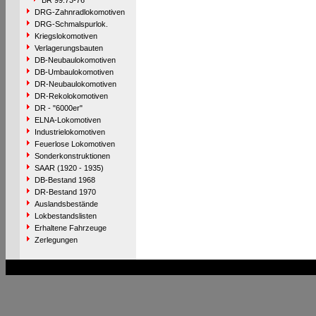
BR 99.73-76
DRG-Zahnradlokomotiven
DRG-Schmalspurlok.
Kriegslokomotiven
Verlagerungsbauten
DB-Neubaulokomotiven
DB-Umbaulokomotiven
DR-Neubaulokomotiven
DR-Rekolokomotiven
DR - "6000er"
ELNA-Lokomotiven
Industrielokomotiven
Feuerlose Lokomotiven
Sonderkonstruktionen
SAAR (1920 - 1935)
DB-Bestand 1968
DR-Bestand 1970
Auslandsbestände
Lokbestandslisten
Erhaltene Fahrzeuge
Zerlegungen