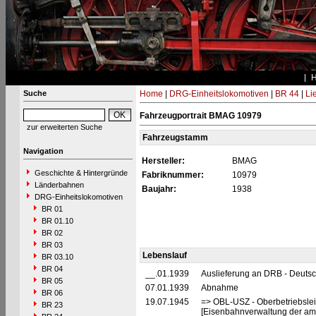
Suche
Home
|
DRG-Einheitslokomotiven
|
BR 44
|
Li
Fahrzeugportrait BMAG 10979
zur erweiterten Suche
Fahrzeugstamm
Navigation
Hersteller:
BMAG
Geschichte & Hintergründe
Fabriknummer:
10979
Länderbahnen
Baujahr:
1938
DRG-Einheitslokomotiven
BR 01
BR 01.10
BR 02
BR 03
Lebenslauf
BR 03.10
BR 04
__.01.1939
Auslieferung an DRB - Deuts
BR 05
07.01.1939
Abnahme
BR 06
19.07.1945
=> OBL-USZ - Oberbetriebslei
BR 23
[Eisenbahnverwaltung der ame