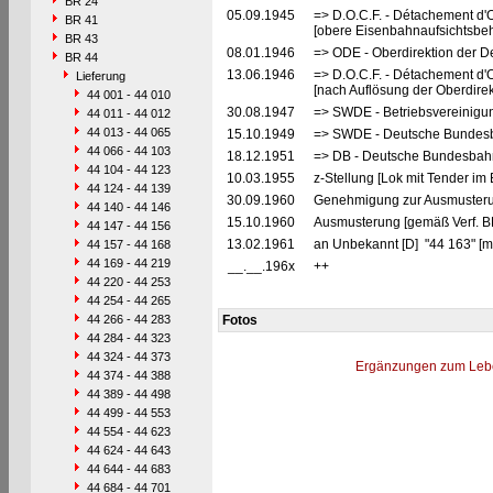
BR 24
05.09.1945
=> D.O.C.F. - Détachement d'
BR 41
[obere Eisenbahnaufsichtsbeh
BR 43
08.01.1946
=> ODE - Oberdirektion der D
BR 44
13.06.1946
=> D.O.C.F. - Détachement d'
Lieferung
[nach Auflösung der Oberdire
44 001 - 44 010
30.08.1947
=> SWDE - Betriebsvereinigu
44 011 - 44 012
44 013 - 44 065
15.10.1949
=> SWDE - Deutsche Bundesba
44 066 - 44 103
18.12.1951
=> DB - Deutsche Bundesbahn
44 104 - 44 123
10.03.1955
z-Stellung [Lok mit Tender im 
44 124 - 44 139
30.09.1960
Genehmigung zur Ausmusteru
44 140 - 44 146
15.10.1960
Ausmusterung [gemäß Verf. B
44 147 - 44 156
13.02.1961
an Unbekannt [D] "44 163" [m
44 157 - 44 168
44 169 - 44 219
__.__.196x
++
44 220 - 44 253
44 254 - 44 265
44 266 - 44 283
Fotos
44 284 - 44 323
44 324 - 44 373
Ergänzungen zum Leb
44 374 - 44 388
44 389 - 44 498
44 499 - 44 553
44 554 - 44 623
44 624 - 44 643
44 644 - 44 683
44 684 - 44 701