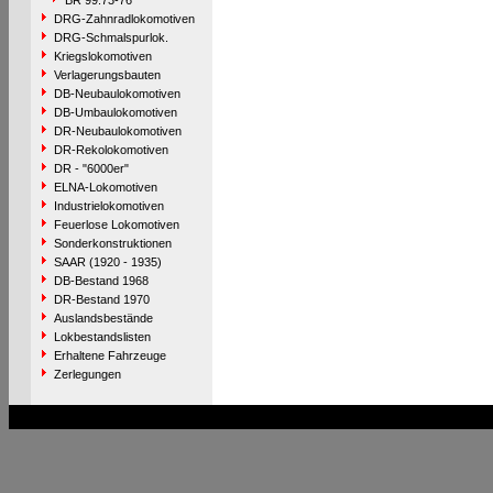
BR 99.73-76
DRG-Zahnradlokomotiven
DRG-Schmalspurlok.
Kriegslokomotiven
Verlagerungsbauten
DB-Neubaulokomotiven
DB-Umbaulokomotiven
DR-Neubaulokomotiven
DR-Rekolokomotiven
DR - "6000er"
ELNA-Lokomotiven
Industrielokomotiven
Feuerlose Lokomotiven
Sonderkonstruktionen
SAAR (1920 - 1935)
DB-Bestand 1968
DR-Bestand 1970
Auslandsbestände
Lokbestandslisten
Erhaltene Fahrzeuge
Zerlegungen