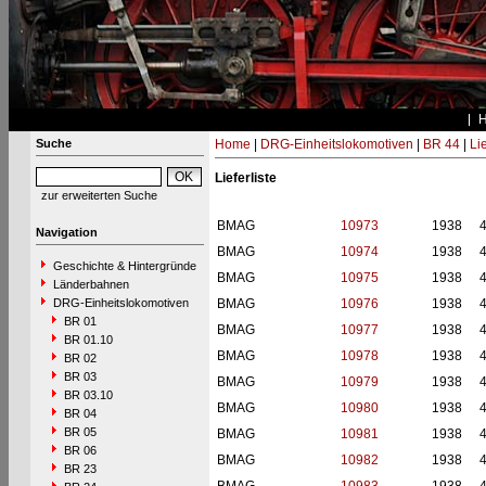
Suche
Home
|
DRG-Einheitslokomotiven
|
BR 44
|
Li
Lieferliste
zur erweiterten Suche
BMAG
10973
1938
Navigation
BMAG
10974
1938
Geschichte & Hintergründe
BMAG
10975
1938
Länderbahnen
DRG-Einheitslokomotiven
BMAG
10976
1938
BR 01
BMAG
10977
1938
BR 01.10
BMAG
10978
1938
BR 02
BR 03
BMAG
10979
1938
BR 03.10
BMAG
10980
1938
BR 04
BR 05
BMAG
10981
1938
BR 06
BMAG
10982
1938
BR 23