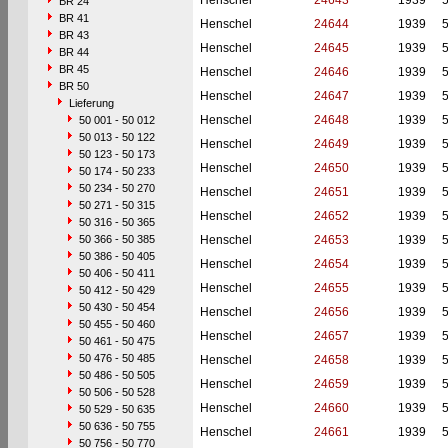
Henschel
24643
1939
BR 24
BR 41
Henschel
24644
1939
BR 43
Henschel
24645
1939
BR 44
BR 45
Henschel
24646
1939
BR 50
Henschel
24647
1939
Lieferung
Henschel
24648
1939
50 001 - 50 012
50 013 - 50 122
Henschel
24649
1939
50 123 - 50 173
Henschel
24650
1939
50 174 - 50 233
50 234 - 50 270
Henschel
24651
1939
50 271 - 50 315
Henschel
24652
1939
50 316 - 50 365
50 366 - 50 385
Henschel
24653
1939
50 386 - 50 405
Henschel
24654
1939
50 406 - 50 411
Henschel
24655
1939
50 412 - 50 429
50 430 - 50 454
Henschel
24656
1939
50 455 - 50 460
Henschel
24657
1939
50 461 - 50 475
50 476 - 50 485
Henschel
24658
1939
50 486 - 50 505
Henschel
24659
1939
50 506 - 50 528
Henschel
24660
1939
50 529 - 50 635
50 636 - 50 755
Henschel
24661
1939
50 756 - 50 770