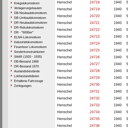
Henschel
24718
1940
Kriegslokomotiven
Verlagerungsbauten
Henschel
24719
1940
DB-Neubaulokomotiven
Henschel
24720
1940
DB-Umbaulokomotiven
DR-Neubaulokomotiven
Henschel
24721
1940
DR-Rekolokomotiven
Henschel
24722
1940
DR - "6000er"
Henschel
24723
1940
ELNA-Lokomotiven
Industrielokomotiven
Henschel
24724
1940
Feuerlose Lokomotiven
Henschel
24725
1940
Sonderkonstruktionen
SAAR (1920 - 1935)
Henschel
24726
1940
DB-Bestand 1968
Henschel
24727
1940
DR-Bestand 1970
Henschel
24728
1940
Auslandsbestände
Lokbestandslisten
Henschel
24729
1940
Erhaltene Fahrzeuge
Henschel
24730
1940
Zerlegungen
Henschel
24731
1940
Henschel
24732
1940
Henschel
24733
1940
Henschel
24734
1940
Henschel
24735
1940
Henschel
24736
1940