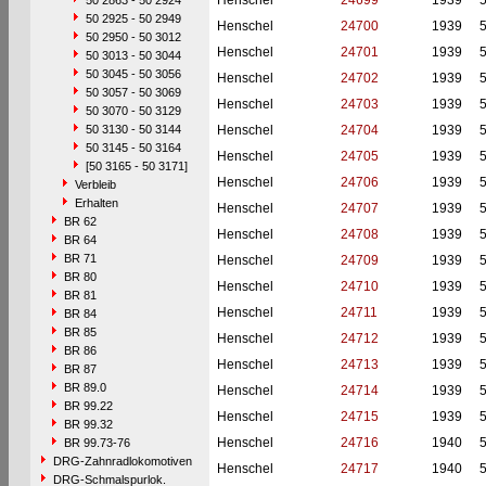
Henschel
24699
1939
50 2863 - 50 2924
50 2925 - 50 2949
Henschel
24700
1939
50 2950 - 50 3012
Henschel
24701
1939
50 3013 - 50 3044
50 3045 - 50 3056
Henschel
24702
1939
50 3057 - 50 3069
Henschel
24703
1939
50 3070 - 50 3129
50 3130 - 50 3144
Henschel
24704
1939
50 3145 - 50 3164
Henschel
24705
1939
[50 3165 - 50 3171]
Henschel
24706
1939
Verbleib
Erhalten
Henschel
24707
1939
BR 62
Henschel
24708
1939
BR 64
BR 71
Henschel
24709
1939
BR 80
Henschel
24710
1939
BR 81
Henschel
24711
1939
BR 84
BR 85
Henschel
24712
1939
BR 86
Henschel
24713
1939
BR 87
BR 89.0
Henschel
24714
1939
BR 99.22
Henschel
24715
1939
BR 99.32
Henschel
24716
1940
BR 99.73-76
DRG-Zahnradlokomotiven
Henschel
24717
1940
DRG-Schmalspurlok.