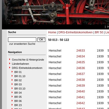
Suche
Home
|
DRG-Einheitslokomotiven
|
BR 50
|
Li
50 013 - 50 122
zur erweiterten Suche
Henschel
24633
1939
Navigation
Henschel
24634
1939
Geschichte & Hintergründe
Henschel
24635
1939
Länderbahnen
DRG-Einheitslokomotiven
Henschel
24636
1939
BR 01
Henschel
24637
1939
BR 01.10
Henschel
24638
1939
BR 02
BR 03
Henschel
24639
1939
BR 03.10
Henschel
24640
1939
BR 04
BR 05
Henschel
24641
1939
BR 06
Henschel
24642
1939
BR 23