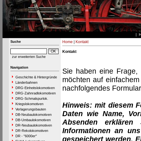
Suche
Home
|
Kontakt
Kontakt
zur erweiterten Suche
Navigation
Sie haben eine Frage,
Geschichte & Hintergründe
möchten auf einfachem 
Länderbahnen
nachfolgendes Formular
DRG-Einheitslokomotiven
DRG-Zahnradlokomotiven
DRG-Schmalspurlok.
Hinweis: mit diesem 
Kriegslokomotiven
Verlagerungsbauten
Daten wie Name, Vor
DB-Neubaulokomotiven
DB-Umbaulokomotiven
Absenden erklären 
DR-Neubaulokomotiven
Informationen an uns
DR-Rekolokomotiven
DR - "6000er"
gespeichert werden. Ei