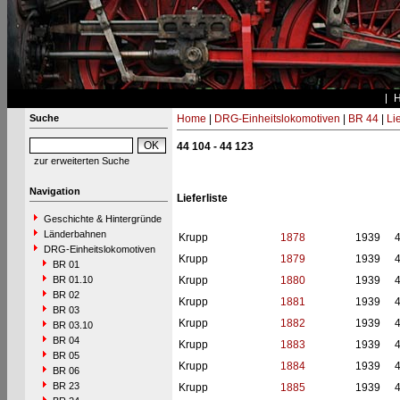
Suche
Home
|
DRG-Einheitslokomotiven
|
BR 44
|
Li
44 104 - 44 123
zur erweiterten Suche
Navigation
Lieferliste
Geschichte & Hintergründe
Länderbahnen
Krupp
1878
1939
DRG-Einheitslokomotiven
Krupp
1879
1939
BR 01
BR 01.10
Krupp
1880
1939
BR 02
Krupp
1881
1939
BR 03
Krupp
1882
1939
BR 03.10
BR 04
Krupp
1883
1939
BR 05
Krupp
1884
1939
BR 06
BR 23
Krupp
1885
1939