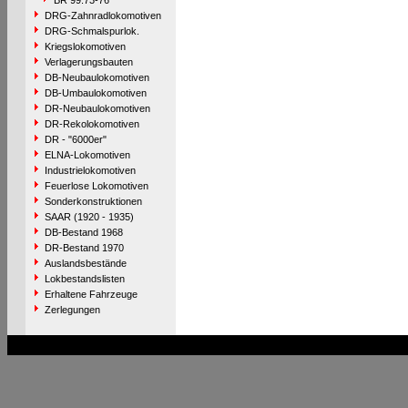
BR 99.73-76
DRG-Zahnradlokomotiven
DRG-Schmalspurlok.
Kriegslokomotiven
Verlagerungsbauten
DB-Neubaulokomotiven
DB-Umbaulokomotiven
DR-Neubaulokomotiven
DR-Rekolokomotiven
DR - "6000er"
ELNA-Lokomotiven
Industrielokomotiven
Feuerlose Lokomotiven
Sonderkonstruktionen
SAAR (1920 - 1935)
DB-Bestand 1968
DR-Bestand 1970
Auslandsbestände
Lokbestandslisten
Erhaltene Fahrzeuge
Zerlegungen