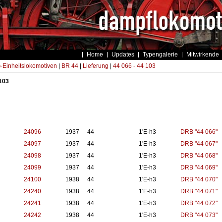
Home
Updates
Typengalerie
Mitwirkende
Einheitslokomotiven
|
BR 44
|
Lieferung
|
44 066 - 44 103
 103
24096
1937
44
1'E-h3
DRB "44 066"
24097
1937
44
1'E-h3
DRB "44 067"
24098
1937
44
1'E-h3
DRB "44 068"
24099
1937
44
1'E-h3
DRB "44 069"
24100
1938
44
1'E-h3
DRB "44 070"
24240
1938
44
1'E-h3
DRB "44 071"
24241
1938
44
1'E-h3
DRB "44 072"
24242
1938
44
1'E-h3
DRB "44 073"