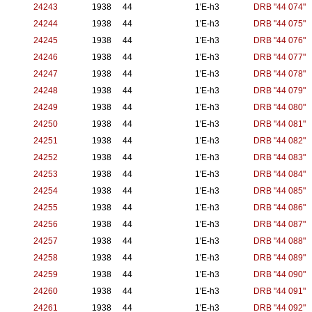
24243
1938
44
1'E-h3
DRB "44 074"
24244
1938
44
1'E-h3
DRB "44 075"
24245
1938
44
1'E-h3
DRB "44 076"
24246
1938
44
1'E-h3
DRB "44 077"
24247
1938
44
1'E-h3
DRB "44 078"
24248
1938
44
1'E-h3
DRB "44 079"
24249
1938
44
1'E-h3
DRB "44 080"
24250
1938
44
1'E-h3
DRB "44 081"
24251
1938
44
1'E-h3
DRB "44 082"
24252
1938
44
1'E-h3
DRB "44 083"
24253
1938
44
1'E-h3
DRB "44 084"
24254
1938
44
1'E-h3
DRB "44 085"
24255
1938
44
1'E-h3
DRB "44 086"
24256
1938
44
1'E-h3
DRB "44 087"
24257
1938
44
1'E-h3
DRB "44 088"
24258
1938
44
1'E-h3
DRB "44 089"
24259
1938
44
1'E-h3
DRB "44 090"
24260
1938
44
1'E-h3
DRB "44 091"
24261
1938
44
1'E-h3
DRB "44 092"