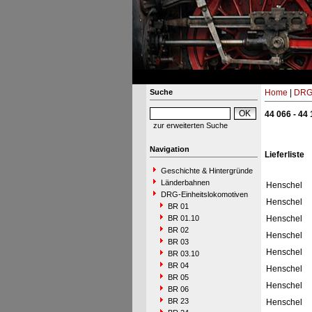
Suche
Home
|
DRG-
44 066 - 44
zur erweiterten Suche
Navigation
Lieferliste
Geschichte & Hintergründe
Länderbahnen
Henschel
DRG-Einheitslokomotiven
Henschel
BR 01
BR 01.10
Henschel
BR 02
Henschel
BR 03
Henschel
BR 03.10
BR 04
Henschel
BR 05
Henschel
BR 06
BR 23
Henschel