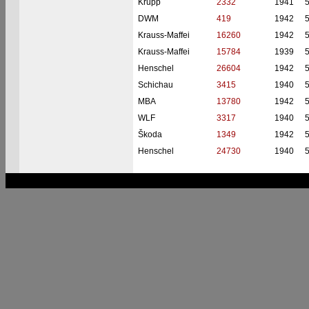
Krupp
2332
1941
DWM
419
1942
Krauss-Maffei
16260
1942
Krauss-Maffei
15784
1939
Henschel
26604
1942
Schichau
3415
1940
MBA
13780
1942
WLF
3317
1940
Škoda
1349
1942
Henschel
24730
1940