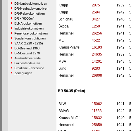
DB-Umbaulokomotiven
Krupp
2075
1939
DR-Neubaulokomotiven
Krupp
2594
1942
DR-Rekolokomotiven
DR - "6000er"
Schichau
3427
1940
ELNA-Lokomotiven
Škoda
1250
1941
Industrielokomotiven
Henschel
26256
1941
Feuerlose Lokomotiven
Sonderkonstruktionen
ME
4522
1942
SAAR (1920 - 1935)
Krauss-Maffei
16193
1942
DB-Bestand 1968
DR-Bestand 1970
Henschel
24635
1939
Auslandsbestände
MBA
14201
1943
Lokbestandslisten
Erhaltene Fahrzeuge
Jung
9283
1941
Zerlegungen
Henschel
26808
1942
BR 50.35 (Reko)
BLW
15062
1941
BMAG
11633
1942
Krauss-Maffei
15832
1940
Henschel
25859
1941