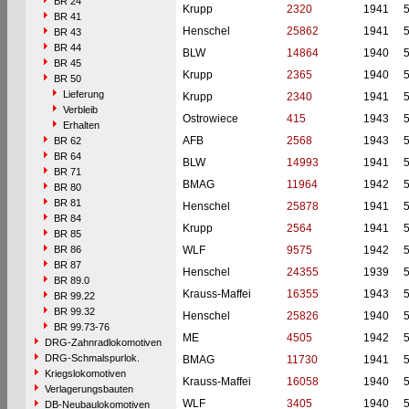
BR 24
Krupp
2320
1941
BR 41
Henschel
25862
1941
BR 43
BR 44
BLW
14864
1940
BR 45
Krupp
2365
1940
BR 50
Lieferung
Krupp
2340
1941
Verbleib
Ostrowiece
415
1943
Erhalten
AFB
2568
1943
BR 62
BR 64
BLW
14993
1941
BR 71
BMAG
11964
1942
BR 80
BR 81
Henschel
25878
1941
BR 84
Krupp
2564
1941
BR 85
BR 86
WLF
9575
1942
BR 87
Henschel
24355
1939
BR 89.0
Krauss-Maffei
16355
1943
BR 99.22
BR 99.32
Henschel
25826
1940
BR 99.73-76
ME
4505
1942
DRG-Zahnradlokomotiven
DRG-Schmalspurlok.
BMAG
11730
1941
Kriegslokomotiven
Krauss-Maffei
16058
1940
Verlagerungsbauten
WLF
3405
1940
DB-Neubaulokomotiven