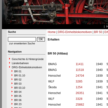
Suche
Home
|
DRG-Einheitslokomotiven
|
BR 50
|
Er
Erhalten
zur erweiterten Suche
Navigation
BR 50 (Altbau)
Geschichte & Hintergründe
Länderbahnen
BMAG
11411
1940
DRG-Einheitslokomotiven
BMAG
11518
1940
BR 01
BR 01.10
Henschel
24704
1939
BR 02
WLF
3285
1939
BR 03
Škoda
1254
1941
BR 03.10
BR 04
Henschel
26351
1941
BR 05
WLF
3328
1940
BR 06
BR 23
Henschel
25882
1941