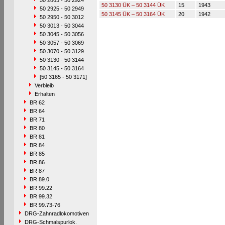
50 2863 - 50 2924
50 3130 ÜK – 50 3144 ÜK
15
1943
50 2925 - 50 2949
50 3145 ÜK – 50 3164 ÜK
20
1942
50 2950 - 50 3012
50 3013 - 50 3044
50 3045 - 50 3056
50 3057 - 50 3069
50 3070 - 50 3129
50 3130 - 50 3144
50 3145 - 50 3164
[50 3165 - 50 3171]
Verbleib
Erhalten
BR 62
BR 64
BR 71
BR 80
BR 81
BR 84
BR 85
BR 86
BR 87
BR 89.0
BR 99.22
BR 99.32
BR 99.73-76
DRG-Zahnradlokomotiven
DRG-Schmalspurlok.