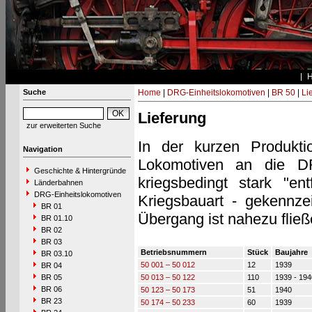
Suche
Home
|
DRG-Einheitslokomotiven
|
BR 50
|
Li
Lieferung
zur erweiterten Suche
In der kurzen Produkt
Navigation
Lokomotiven an die DR
Geschichte & Hintergründe
kriegsbedingt stark "en
Länderbahnen
DRG-Einheitslokomotiven
Kriegsbauart - gekennze
BR 01
Übergang ist nahezu fließ
BR 01.10
BR 02
BR 03
Betriebsnummern
Stück
Baujahre
BR 03.10
50 001 – 50 012
12
1939
BR 04
BR 05
50 013 – 50 122
110
1939 - 194
BR 06
50 123 – 50 173
51
1940
BR 23
50 174 – 50 233
60
1939