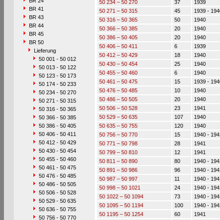
BR 24
50 234 – 50 270
37
1939
BR 41
50 271 – 50 315
45
1939 - 194
BR 43
50 316 – 50 365
50
1940
BR 44
50 366 – 50 385
20
1940
BR 45
50 386 – 50 405
20
1940
BR 50
50 406 – 50 411
6
1939
Lieferung
50 412 – 50 429
18
1940
50 001 - 50 012
50 430 – 50 454
25
1940
50 013 - 50 122
50 455 – 50 460
6
1940
50 123 - 50 173
50 461 – 50 475
15
1939 - 194
50 174 - 50 233
50 476 – 50 485
10
1940
50 234 - 50 270
50 486 – 50 505
20
1940
50 271 - 50 315
50 506 – 50 528
23
1941
50 316 - 50 365
50 529 – 50 635
107
1940
50 366 - 50 385
50 386 - 50 405
50 635 – 50 755
120
1940
50 406 - 50 411
50 756 – 50 770
15
1940 - 194
50 412 - 50 429
50 771 – 50 798
28
1941
50 430 - 50 454
50 799 – 50 810
12
1941
50 455 - 50 460
50 811 – 50 890
80
1940 - 194
50 461 - 50 475
50 891 – 50 986
96
1940 - 194
50 476 - 50 485
50 987 – 50 997
11
1940 - 194
50 486 - 50 505
50 998 – 50 1021
24
1940 - 194
50 506 - 50 528
50 1022 – 50 1094
73
1940 - 194
50 529 - 50 635
50 1095 – 50 1194
100
1940 - 194
50 636 - 50 755
50 1195 – 50 1254
60
1941
50 756 - 50 770