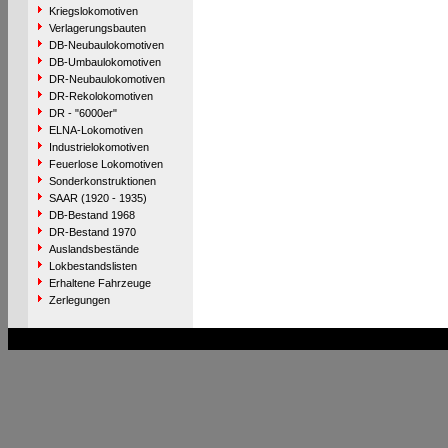
Kriegslokomotiven
Verlagerungsbauten
DB-Neubaulokomotiven
DB-Umbaulokomotiven
DR-Neubaulokomotiven
DR-Rekolokomotiven
DR - "6000er"
ELNA-Lokomotiven
Industrielokomotiven
Feuerlose Lokomotiven
Sonderkonstruktionen
SAAR (1920 - 1935)
DB-Bestand 1968
DR-Bestand 1970
Auslandsbestände
Lokbestandslisten
Erhaltene Fahrzeuge
Zerlegungen