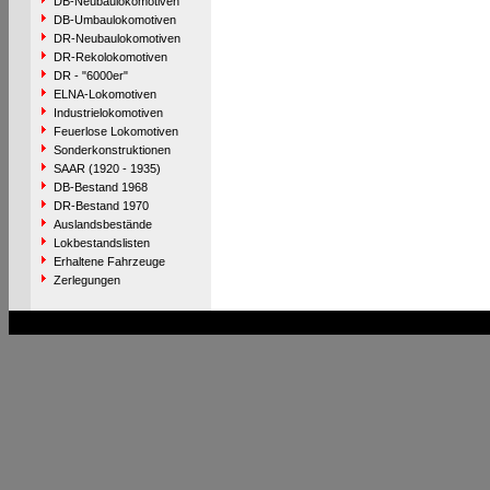
DB-Neubaulokomotiven
DB-Umbaulokomotiven
DR-Neubaulokomotiven
DR-Rekolokomotiven
DR - "6000er"
ELNA-Lokomotiven
Industrielokomotiven
Feuerlose Lokomotiven
Sonderkonstruktionen
SAAR (1920 - 1935)
DB-Bestand 1968
DR-Bestand 1970
Auslandsbestände
Lokbestandslisten
Erhaltene Fahrzeuge
Zerlegungen