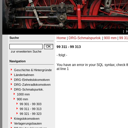
Suche
Home
|
DRG-Schmalspurlok.
|
900 mm
|
99 31
99 311 - 99 313
zur erweiterten Suche
- folgt -
Navigation
You have an error in your SQL syntax; check th
at line 1
Geschichte & Hintergründe
Länderbahnen
DRG-Einheitslokomotiven
DRG-Zahnradlokomotiven
DRG-Schmalspurlok.
1000 mm
900 mm
99 301 - 99 303
99 311 - 99 313
99 321 - 99 323
Kriegslokomotiven
Verlagerungsbauten