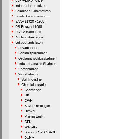
ELNA-Lokomotiven
Industrielokomotiven
Feuerlose Lokomotiven
Sonderkonstruktionen
SAAR (1920 - 1935)
DB-Bestand 1968
DR-Bestand 1970
Auslandsbestände
Lokbestandslisten
Privatbahnen
Schmalspurbahnen
Grubenanschlussbahnen
Industrieanschlußbahnen
Hafenbahnen
Werkbahnen
Stahlindustrie
Chemieindustrie
Sachtleben
DK
CWH
Bayer Uerdingen
Henkel
Martinswerk
CFK
WASAG
Brabag / SYS / BASF
BUNA