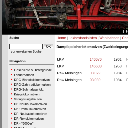
Suche
Home
|
Lokbestandslisten
|
Werkbahnen
|
Che
Dampfspeicherlokomotiven (Zweitbelegung
zur erweiterten Suche
LKM
146676
1961
Navigation
LKM
146638
1958
Geschichte & Hintergründe
Raw Meiningen
03 029
1984
Länderbahnen
DRG-Einheitslokomotiven
Raw Meiningen
03 030
1984
DRG-Zahnradlokomotiven
DRG-Schmalspurlok.
Kriegslokomotiven
Verlagerungsbauten
DB-Neubaulokomotiven
DB-Umbaulokomotiven
DR-Neubaulokomotiven
DR-Rekolokomotiven
DR - "6000er"