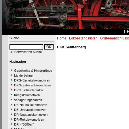
Suche
Home
|
Lokbestandslisten
|
Grubenanschluss
BKK Senftenberg
zur erweiterten Suche
Navigation
Geschichte & Hintergründe
Länderbahnen
DRG-Einheitslokomotiven
DRG-Zahnradlokomotiven
DRG-Schmalspurlok.
Kriegslokomotiven
Verlagerungsbauten
DB-Neubaulokomotiven
DB-Umbaulokomotiven
DR-Neubaulokomotiven
DR-Rekolokomotiven
DR - "6000er"