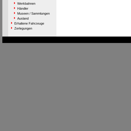
Werkbahnen
Händler
Museen / Sammlungen
Ausland
Erhaltene Fahrzeuge
Zerlegungen