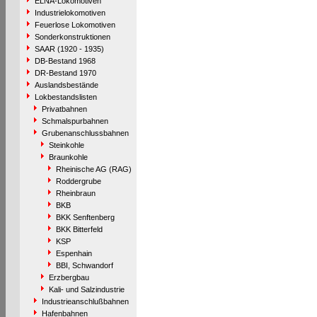
ELNA-Lokomotiven
Industrielokomotiven
Feuerlose Lokomotiven
Sonderkonstruktionen
SAAR (1920 - 1935)
DB-Bestand 1968
DR-Bestand 1970
Auslandsbestände
Lokbestandslisten
Privatbahnen
Schmalspurbahnen
Grubenanschlussbahnen
Steinkohle
Braunkohle
Rheinische AG (RAG)
Roddergrube
Rheinbraun
BKB
BKK Senftenberg
BKK Bitterfeld
KSP
Espenhain
BBI, Schwandorf
Erzbergbau
Kali- und Salzindustrie
Industrieanschlußbahnen
Hafenbahnen