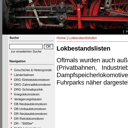
Suche
Home
|
Lokbestandslisten
Lokbestandslisten
zur erweiterten Suche
Oftmals wurden auch auße
Navigation
(Privatbahnen, Industr
Geschichte & Hintergründe
Dampfspeicherlokomotive
Länderbahnen
DRG-Einheitslokomotiven
Fuhrparks näher dargestel
DRG-Zahnradlokomotiven
DRG-Schmalspurlok.
Kriegslokomotiven
Verlagerungsbauten
DB-Neubaulokomotiven
DB-Umbaulokomotiven
DR-Neubaulokomotiven
DR-Rekolokomotiven
DR - "6000er"