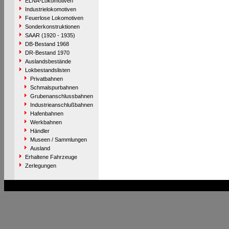
ELNA-Lokomotiven
Industrielokomotiven
Feuerlose Lokomotiven
Sonderkonstruktionen
SAAR (1920 - 1935)
DB-Bestand 1968
DR-Bestand 1970
Auslandsbestände
Lokbestandslisten
Privatbahnen
Schmalspurbahnen
Grubenanschlussbahnen
Industrieanschlußbahnen
Hafenbahnen
Werkbahnen
Händler
Museen / Sammlungen
Ausland
Erhaltene Fahrzeuge
Zerlegungen