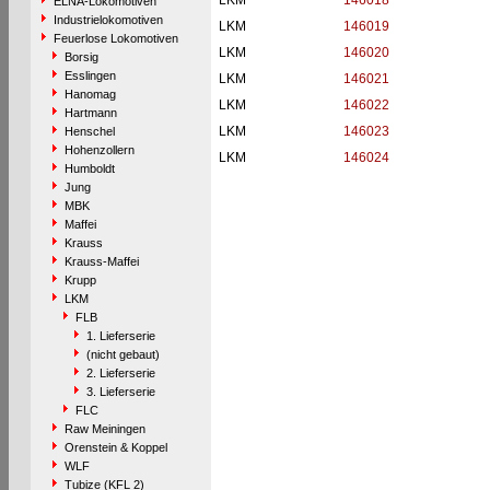
LKM
146018
ELNA-Lokomotiven
Industrielokomotiven
LKM
146019
Feuerlose Lokomotiven
LKM
146020
Borsig
Esslingen
LKM
146021
Hanomag
LKM
146022
Hartmann
LKM
146023
Henschel
Hohenzollern
LKM
146024
Humboldt
Jung
MBK
Maffei
Krauss
Krauss-Maffei
Krupp
LKM
FLB
1. Lieferserie
(nicht gebaut)
2. Lieferserie
3. Lieferserie
FLC
Raw Meiningen
Orenstein & Koppel
WLF
Tubize (KFL 2)