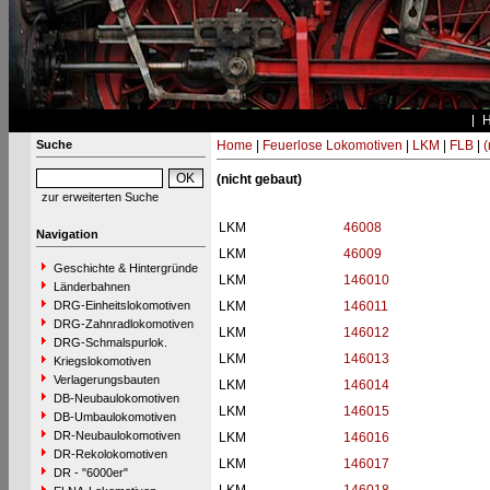
Suche
Home
|
Feuerlose Lokomotiven
|
LKM
|
FLB
|
(
(nicht gebaut)
zur erweiterten Suche
LKM
46008
Navigation
LKM
46009
Geschichte & Hintergründe
LKM
146010
Länderbahnen
DRG-Einheitslokomotiven
LKM
146011
DRG-Zahnradlokomotiven
LKM
146012
DRG-Schmalspurlok.
LKM
146013
Kriegslokomotiven
Verlagerungsbauten
LKM
146014
DB-Neubaulokomotiven
LKM
146015
DB-Umbaulokomotiven
DR-Neubaulokomotiven
LKM
146016
DR-Rekolokomotiven
LKM
146017
DR - "6000er"