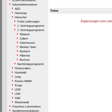
ELNA-Lokomotiven
Industrielokomotiven
AEG
Fotos
Hanomag
Henschel
Ergänzungen zum Leb
Frühe Lieferungen
1. Vorkriegsprogramm
2. Vorkriegsprogramm
Riebeck
Zollern
Oberhessen
Minister Stein
Burbach
Hibernia
Bochum
Nachkriegsprogramm
Hohenzollern
Humboldt
Jung
Krauss-Maffei
Krupp
LEW
LKM
O&K
Rheinmetall
Feuerlose Lokomotiven
Sonderkonstruktionen