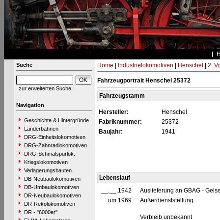
Suche
Home
|
Industrielokomotiven
|
Henschel
|
2. V
Fahrzeugportrait Henschel 25372
zur erweiterten Suche
Fahrzeugstamm
Navigation
Hersteller:
Henschel
Geschichte & Hintergründe
Fabriknummer:
25372
Länderbahnen
Baujahr:
1941
DRG-Einheitslokomotiven
DRG-Zahnradlokomotiven
DRG-Schmalspurlok.
Kriegslokomotiven
Verlagerungsbauten
Lebenslauf
DB-Neubaulokomotiven
DB-Umbaulokomotiven
__.__.1942
Auslieferung an GBAG - Gels
DR-Neubaulokomotiven
um 1969
Außerdienststellung
DR-Rekolokomotiven
DR - "6000er"
Verbleib unbekannt