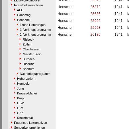
Henschel
25276
1941
M
ELNA-Lokomotiven
Industrielokomotiven
Henschel
25372
1941
M
AEG
Henschel
25686
1941
M
Hanomag
Henschel
Henschel
25992
1941
M
Frühe Lieferungen
Henschel
25993
1941
M
1. Vorkriegsprogramm
Henschel
26185
1941
M
2. Vorkriegsprogramm
Riebeck
Zollern
Oberhessen
Minister Stein
Burbach
Hibernia
Bochum
Nachkriegsprogramm
Hohenzollern
Humboldt
Jung
Krauss-Maffei
Krupp
LEW
LKM
O&K
Rheinmetall
Feuerlose Lokomotiven
Sonderkonstruktionen