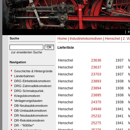
Suche
Home
|
Industrielokomotiven
|
Henschel
|
2. V
Lieferliste
zur erweiterten Suche
Henschel
23636
1937
M
Navigation
Henschel
23637
1937
M
Geschichte & Hintergründe
Henschel
23703
1937
M
Länderbahnen
DRG-Einheitslokomotiven
Henschel
23893
1938
M
DRG-Zahnradlokomotiven
Henschel
23894
1938
M
DRG-Schmalspurlok.
Henschel
23895
1938
M
Kriegslokomotiven
Verlagerungsbauten
Henschel
24370
1938
M
DB-Neubaulokomotiven
Henschel
24948
1941
M
DB-Umbaulokomotiven
DR-Neubaulokomotiven
Henschel
25232
1941
M
DR-Rekolokomotiven
Henschel
25275
1941
M
DR - "6000er"