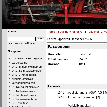
Suche
Home
|
Industrielokomotiven
|
Henschel
|
2. V
Fahrzeugportrait Henschel 25232
zur erweiterten Suche
Fahrzeugstamm
Navigation
Hersteller:
Henschel
Geschichte & Hintergründe
Fabriknummer:
25232
Länderbahnen
Baujahr:
1941
DRG-Einheitslokomotiven
DRG-Zahnradlokomotiven
DRG-Schmalspurlok.
Kriegslokomotiven
Verlagerungsbauten
Lebenslauf
DB-Neubaulokomotiven
DB-Umbaulokomotiven
__.__.1941
Auslieferung an ASW - AG Sä
DR-Neubaulokomotiven
__.__.1941
Einsatz in Espenhain [D]
DR-Rekolokomotiven
DR - "6000er"
Verbleib unbekannt