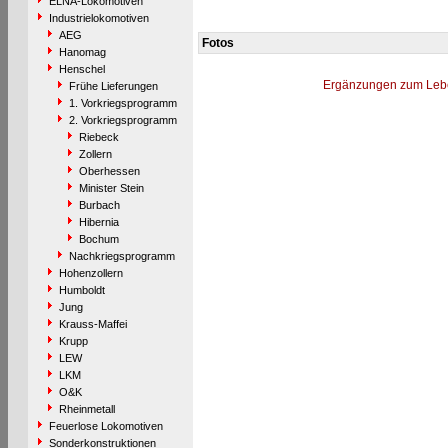
ELNA-Lokomotiven
Industrielokomotiven
AEG
Fotos
Hanomag
Henschel
Ergänzungen zum Leb
Frühe Lieferungen
1. Vorkriegsprogramm
2. Vorkriegsprogramm
Riebeck
Zollern
Oberhessen
Minister Stein
Burbach
Hibernia
Bochum
Nachkriegsprogramm
Hohenzollern
Humboldt
Jung
Krauss-Maffei
Krupp
LEW
LKM
O&K
Rheinmetall
Feuerlose Lokomotiven
Sonderkonstruktionen