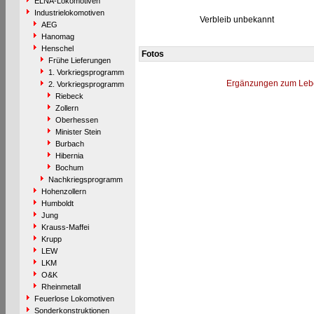
ELNA-Lokomotiven
Industrielokomotiven
Verbleib unbekannt
AEG
Hanomag
Henschel
Fotos
Frühe Lieferungen
1. Vorkriegsprogramm
Ergänzungen zum Leb
2. Vorkriegsprogramm
Riebeck
Zollern
Oberhessen
Minister Stein
Burbach
Hibernia
Bochum
Nachkriegsprogramm
Hohenzollern
Humboldt
Jung
Krauss-Maffei
Krupp
LEW
LKM
O&K
Rheinmetall
Feuerlose Lokomotiven
Sonderkonstruktionen