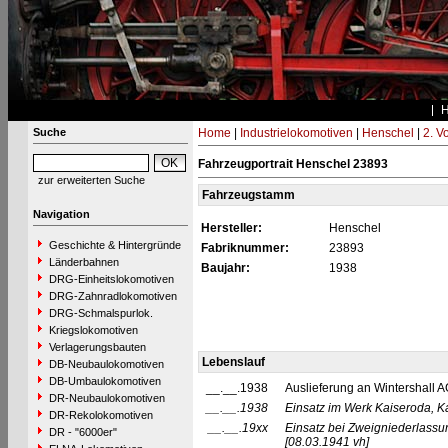
Suche
Home
|
Industrielokomotiven
|
Henschel
|
2. V
Fahrzeugportrait Henschel 23893
zur erweiterten Suche
Fahrzeugstamm
Navigation
Hersteller:
Henschel
Geschichte & Hintergründe
Fabriknummer:
23893
Länderbahnen
Baujahr:
1938
DRG-Einheitslokomotiven
DRG-Zahnradlokomotiven
DRG-Schmalspurlok.
Kriegslokomotiven
Verlagerungsbauten
Lebenslauf
DB-Neubaulokomotiven
DB-Umbaulokomotiven
__.__.1938
Auslieferung an Wintershall A
DR-Neubaulokomotiven
__.__.1938
Einsatz im Werk Kaiseroda, K
DR-Rekolokomotiven
__.__.19xx
Einsatz bei Zweigniederlass
DR - "6000er"
[08.03.1941 vh]