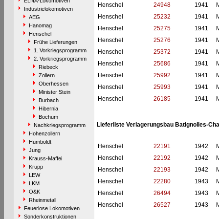
ELNA-Lokomotiven
Henschel
24948
1941
M
Industrielokomotiven
Henschel
25232
1941
M
AEG
Hanomag
Henschel
25275
1941
M
Henschel
Henschel
25276
1941
M
Frühe Lieferungen
1. Vorkriegsprogramm
Henschel
25372
1941
M
2. Vorkriegsprogramm
Henschel
25686
1941
M
Riebeck
Henschel
25992
1941
M
Zollern
Oberhessen
Henschel
25993
1941
M
Minister Stein
Henschel
26185
1941
M
Burbach
Hibernia
Bochum
Lieferliste Verlagerungsbau Batignolles-Chat
Nachkriegsprogramm
Hohenzollern
Humboldt
Henschel
22191
1942
M
Jung
Henschel
22192
1942
M
Krauss-Maffei
Krupp
Henschel
22193
1942
M
LEW
Henschel
22280
1943
M
LKM
O&K
Henschel
26494
1943
M
Rheinmetall
Henschel
26527
1943
M
Feuerlose Lokomotiven
Sonderkonstruktionen