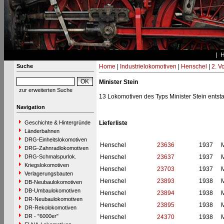
Suche
Home
|
Industrielokomotiven
|
Henschel
|
2. V
Minister Stein
zur erweiterten Suche
13 Lokomotiven des Typs Minister Stein ents
Navigation
Geschichte & Hintergründe
Lieferliste
Länderbahnen
DRG-Einheitslokomotiven
Henschel
23636
1937
M
DRG-Zahnradlokomotiven
DRG-Schmalspurlok.
Henschel
23637
1937
M
Kriegslokomotiven
Henschel
23703
1937
M
Verlagerungsbauten
Henschel
23893
1938
M
DB-Neubaulokomotiven
DB-Umbaulokomotiven
Henschel
23894
1938
M
DR-Neubaulokomotiven
Henschel
23895
1938
M
DR-Rekolokomotiven
DR - "6000er"
Henschel
24370
1938
M