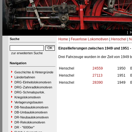
Suche
Home
|
Feuerlose Lokomotiven
|
Henschel
|
N
Einzellieferungen zwischen 1949 und 1951 -
zur erweiterten Suche
Drei Fahrzeuge wurden in der Zeit von 1949 b
Navigation
Henschel
24559
1950
B
Geschichte & Hintergründe
Henschel
27113
1951
B
Länderbahnen
DRG-Einheitslokomotiven
Henschel
28390
1949
B
DRG-Zahnradlokomotiven
DRG-Schmalspurlok.
Kriegslokomotiven
Verlagerungsbauten
DB-Neubaulokomotiven
DB-Umbaulokomotiven
DR-Neubaulokomotiven
DR-Rekolokomotiven
DR - "6000er"