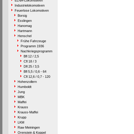
ELNA-Lokomotiven
Industrielokomotiven
Feuerlose Lokomotiven
Borsig
Esslingen
Hanomag
Hartmann
Henschel
Frühe Fahrzeuge
Programm 1936
Nachkriegsprogramm
Bfl 12 / 2,5
Cfl 18 / 3
Dfl 25 / 3,5
Bfl 5,5 / 0,6 - 64
Cfl 12,6 / 0,7 - 120
Hohenzollern
Humboldt
Jung
MBK
Maffei
Krauss
Krauss-Maffei
Krupp
LKM
Raw Meiningen
Orenstein & Koppel