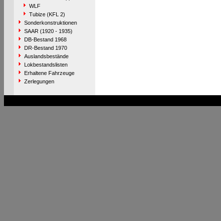
WLF
Tubize (KFL 2)
Sonderkonstruktionen
SAAR (1920 - 1935)
DB-Bestand 1968
DR-Bestand 1970
Auslandsbestände
Lokbestandslisten
Erhaltene Fahrzeuge
Zerlegungen