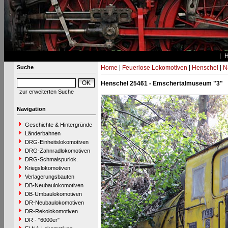
Suche
Home
|
Feuerlose Lokomotiven
|
Henschel
|
N
Henschel 25461 - Emschertalmuseum "3"
zur erweiterten Suche
Navigation
Geschichte & Hintergründe
Länderbahnen
DRG-Einheitslokomotiven
DRG-Zahnradlokomotiven
DRG-Schmalspurlok.
Kriegslokomotiven
Verlagerungsbauten
DB-Neubaulokomotiven
DB-Umbaulokomotiven
DR-Neubaulokomotiven
DR-Rekolokomotiven
DR - "6000er"