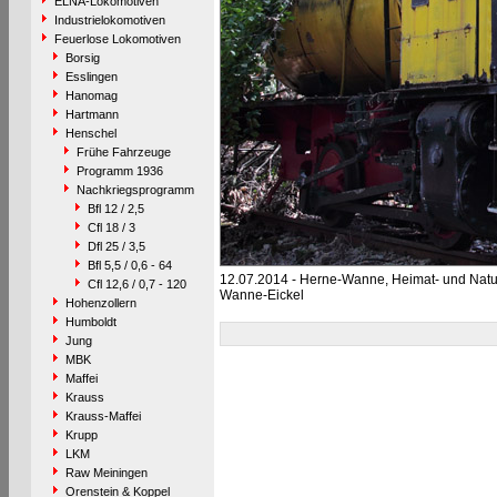
ELNA-Lokomotiven
Industrielokomotiven
Feuerlose Lokomotiven
Borsig
Esslingen
Hanomag
Hartmann
Henschel
Frühe Fahrzeuge
Programm 1936
Nachkriegsprogramm
Bfl 12 / 2,5
Cfl 18 / 3
Dfl 25 / 3,5
Bfl 5,5 / 0,6 - 64
12.07.2014 - Herne-Wanne, Heimat- und Na
Cfl 12,6 / 0,7 - 120
Wanne-Eickel
Hohenzollern
Humboldt
Jung
MBK
Maffei
Krauss
Krauss-Maffei
Krupp
LKM
Raw Meiningen
Orenstein & Koppel