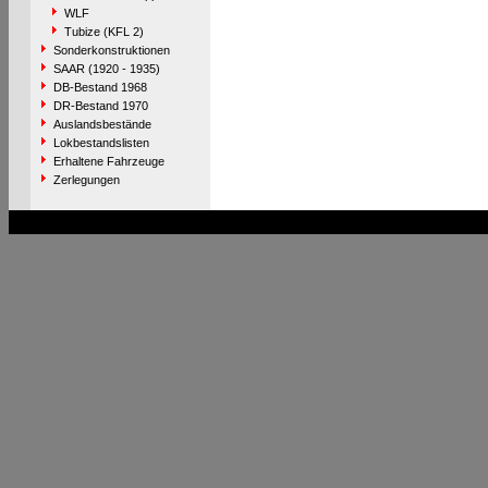
WLF
Tubize (KFL 2)
Sonderkonstruktionen
SAAR (1920 - 1935)
DB-Bestand 1968
DR-Bestand 1970
Auslandsbestände
Lokbestandslisten
Erhaltene Fahrzeuge
Zerlegungen