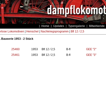
Home
Updates
Typengalerie
Mitwirkende
rlose Lokomotiven
|
Henschel
|
Nachkriegsprogramm
|
Bfl 12 / 2,5
6. Bauserie 1953 - 2 Stück
25460
1953
Bfl 12 / 2,5
B-fl
GEE "2"
25461
1953
Bfl 12 / 2,5
B-fl
GEE "3"