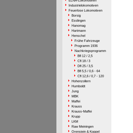
ELNA-Lokomotiven
Industrielokomotiven
Feuerlose Lokomotiven
Borsig
Esslingen
Hanomag
Hartmann
Henschel
Frühe Fahrzeuge
Programm 1936
Nachkriegsprogramm
Bfl 12 / 2,5
Cfl 18 / 3
Dfl 25 / 3,5
Bfl 5,5 / 0,6 - 64
Cfl 12,6 / 0,7 - 120
Hohenzollern
Humboldt
Jung
MBK
Maffei
Krauss
Krauss-Maffei
Krupp
LKM
Raw Meiningen
Orenstein & Koppel