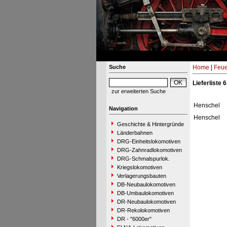
Suche
Home
|
Feue
Lieferliste 
zur erweiterten Suche
Henschel
Navigation
Henschel
Geschichte & Hintergründe
Länderbahnen
DRG-Einheitslokomotiven
DRG-Zahnradlokomotiven
DRG-Schmalspurlok.
Kriegslokomotiven
Verlagerungsbauten
DB-Neubaulokomotiven
DB-Umbaulokomotiven
DR-Neubaulokomotiven
DR-Rekolokomotiven
DR - "6000er"