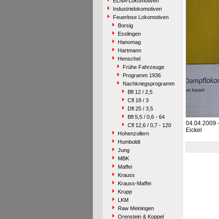
ELNA-Lokomotiven
Industrielokomotiven
Feuerlose Lokomotiven
Borsig
Esslingen
Hanomag
Hartmann
Henschel
Frühe Fahrzeuge
Programm 1936
Nachkriegsprogramm
Bfl 12 / 2,5
Cfl 18 / 3
Dfl 25 / 3,5
Bfl 5,5 / 0,6 - 64
04.04.2009 
Cfl 12,6 / 0,7 - 120
Eickel
Hohenzollern
Humboldt
Jung
MBK
Maffei
Krauss
Krauss-Maffei
Krupp
LKM
Raw Meiningen
Orenstein & Koppel