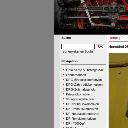
Suche
Home
|
Feue
Henschel 25
zur erweiterten Suche
Navigation
Geschichte & Hintergründe
Länderbahnen
DRG-Einheitslokomotiven
DRG-Zahnradlokomotiven
DRG-Schmalspurlok.
Kriegslokomotiven
Verlagerungsbauten
DB-Neubaulokomotiven
DB-Umbaulokomotiven
DR-Neubaulokomotiven
DR-Rekolokomotiven
DR - "6000er"