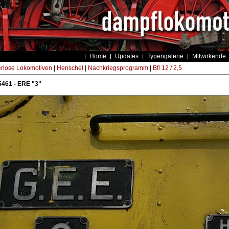
Home
Updates
Typengalerie
Mitwirkende
rlose Lokomotiven
|
Henschel
|
Nachkriegsprogramm
|
Bfl 12 / 2,5
461 - ERE "3"