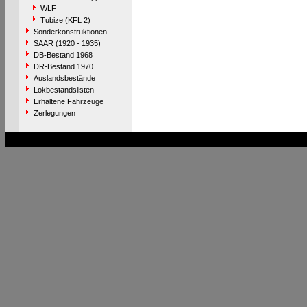
WLF
Tubize (KFL 2)
Sonderkonstruktionen
SAAR (1920 - 1935)
DB-Bestand 1968
DR-Bestand 1970
Auslandsbestände
Lokbestandslisten
Erhaltene Fahrzeuge
Zerlegungen