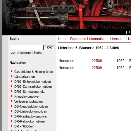
Suche
Home
|
Feuerlose Lokomotiven
|
Henschel
|
N
Lieferliste 5. Bauserie 1952 - 2 Stück
zur erweiterten Suche
Henschel
22508
1952
B
Navigation
Henschel
22509
1952
B
Geschichte & Hintergründe
Länderbahnen
DRG-Einheitslokomotiven
DRG-Zahnradlokomotiven
DRG-Schmalspurlok.
Kriegslokomotiven
Verlagerungsbauten
DB-Neubaulokomotiven
DB-Umbaulokomotiven
DR-Neubaulokomotiven
DR-Rekolokomotiven
DR - "6000er"