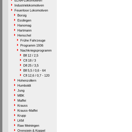
ELNA-Lokomotiven
Industrielokomotiven
Feuerlose Lokomotiven
Borsig
Esslingen
Hanomag
Hartmann
Henschel
Frühe Fahrzeuge
Programm 1936
Nachkriegsprogramm
Bfl 12 / 2,5
Cfl 18 / 3
Dfl 25 / 3,5
Bfl 5,5 / 0,6 - 64
Cfl 12,6 / 0,7 - 120
Hohenzollern
Humboldt
Jung
MBK
Maffei
Krauss
Krauss-Maffei
Krupp
LKM
Raw Meiningen
Orenstein & Koppel