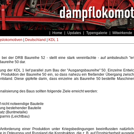
Home
Updates
Typengalerie
Mitwirkende
gslokomotiven
|
Deutschland
|
KDL 1
bei der DRB Baureihe 52 - stellt eine stark vereinfachte - auf amtsdeutsch "ent
Baureihe 50 dar.
ung der KDL 1 lief parallel zum Bau der "Ausgangsbaureihe" 50. Einzelne Entwick
e Produktion der Baureihe 50 ein, so dass nahezu ein fließender Übergang zwisc
tstand. Diese gipfelte darin, dass einzelne als Baureihe 50 bestellte Maschine
onalisierung des Baus sollten folgende Ziele erreicht werden:
uf nicht notwendige Bauteile
hung bestehender Bauteile
satz (Buntmetalle)
sparnis (Leichtbau)
nforderung einer Produktion unter Kriegsbedingungen beeinflussten natürlic
 in Osteuropa und Russland die Konstruktion, die z. B. auf Frostsicherheit ausgele