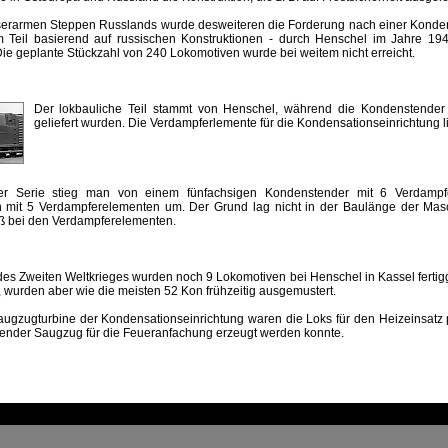
serarmen Steppen Russlands wurde desweiteren die Forderung nach einer Konden
 Teil basierend auf russischen Konstruktionen - durch Henschel im Jahre 19
ie geplante Stückzahl von 240 Lokomotiven wurde bei weitem nicht erreicht.
Der lokbauliche Teil stammt von Henschel, während die Kondenstender
geliefert wurden. Die Verdampferlemente für die Kondensationseinrichtung l
der Serie stieg man von einem fünfachsigen Kondenstender mit 6 Verdampf
n mit 5 Verdampferelementen um. Der Grund lag nicht in der Baulänge der Mas
ß bei den Verdampferelementen.
es Zweiten Weltkrieges wurden noch 9 Lokomotiven bei Henschel in Kassel fertigg
 wurden aber wie die meisten 52 Kon frühzeitig ausgemustert.
ugzugturbine der Kondensationseinrichtung waren die Loks für den Heizeinsatz pr
hender Saugzug für die Feueranfachung erzeugt werden konnte.