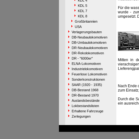
KDL 4
KDL 5
Für die was
KDL 7
wurde - zum
KDL 8
umgesetzt. D
Großbritannien
USA
Verlagerungsbauten
DB-Neubaulokomotiven
DB-Umbaulokomotiven
DR-Neubaulokomotiven
DR-Rekolokomotiven
DR - "6000er"
Mitten in 
ELNA-Lokomotiven
vierachsige
Lieferengpa
Industrielokomotiven
Feuerlose Lokomotiven
Sonderkonstruktionen
SAAR (1920 - 1935)
Nach Ende d
DB-Bestand 1968
zum Einsatz,
DR-Bestand 1970
Durch die Sa
Auslandsbestände
ein ausreic
Lokbestandslisten
Erhaltene Fahrzeuge
Zerlegungen