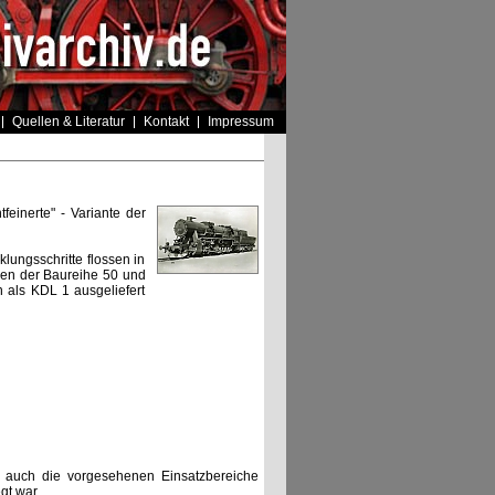
Quellen & Literatur
Kontakt
Impressum
feinerte" - Variante der
lungsschritte flossen in
hen der Baureihe 50 und
n als KDL 1 ausgeliefert
h auch die vorgesehenen Einsatzbereiche
gt war.