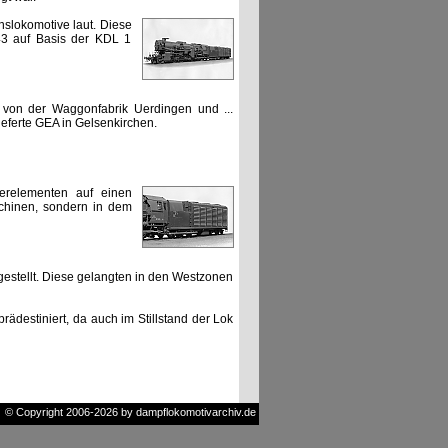
slokomotive laut. Diese
43 auf Basis der KDL 1
 von der Waggonfabrik Uerdingen und ...
ieferte GEA in Gelsenkirchen.
erelementen auf einen
chinen, sondern in dem
estellt. Diese gelangten in den Westzonen
ädestiniert, da auch im Stillstand der Lok
© Copyright 2006-2026 by dampflokomotivarchiv.de