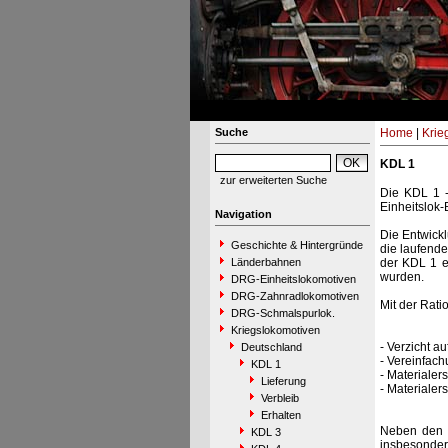
Suche
Home
|
Krie
KDL 1
zur erweiterten Suche
Die KDL 1 - 
Einheitslok-
Navigation
Die Entwickl
Geschichte & Hintergründe
die laufend
Länderbahnen
der KDL 1 en
wurden.
DRG-Einheitslokomotiven
DRG-Zahnradlokomotiven
Mit der Rati
DRG-Schmalspurlok.
Kriegslokomotiven
- Verzicht a
Deutschland
- Vereinfac
KDL 1
- Materialer
Lieferung
- Materialer
Verbleib
Erhalten
Neben den A
KDL 3
insbesondere