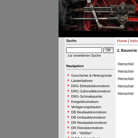
Suche
Home
|
Indu
2. Bauserie
zur erweiterten Suche
Henschel
Navigation
Henschel
Geschichte & Hintergründe
Henschel
Länderbahnen
DRG-Einheitslokomotiven
Henschel
DRG-Zahnradlokomotiven
Henschel
DRG-Schmalspurlok.
Kriegslokomotiven
Verlagerungsbauten
DB-Neubaulokomotiven
DB-Umbaulokomotiven
DR-Neubaulokomotiven
DR-Rekolokomotiven
DR - "6000er"