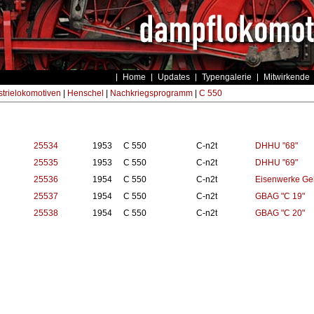
Home
Updates
Typengalerie
Mitwirkende
strielokomotiven
|
Henschel
|
Nachkriegsprogramm
|
C 550
25534
1953
C 550
C-n2t
DHHU "68"
25535
1953
C 550
C-n2t
DHHU "69"
25536
1954
C 550
C-n2t
Eisenwerke Gel
25537
1954
C 550
C-n2t
GBAG "C 19"
25538
1954
C 550
C-n2t
GBAG "C 20"