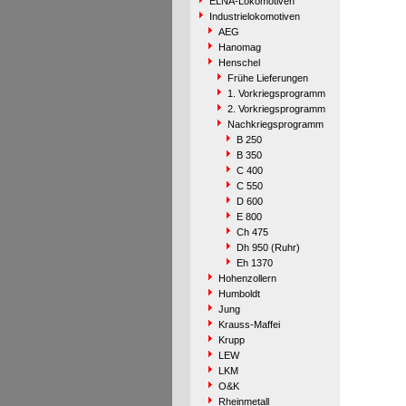
ELNA-Lokomotiven
Industrielokomotiven
AEG
Hanomag
Henschel
Frühe Lieferungen
1. Vorkriegsprogramm
2. Vorkriegsprogramm
Nachkriegsprogramm
B 250
B 350
C 400
C 550
D 600
E 800
Ch 475
Dh 950 (Ruhr)
Eh 1370
Hohenzollern
Humboldt
Jung
Krauss-Maffei
Krupp
LEW
LKM
O&K
Rheinmetall