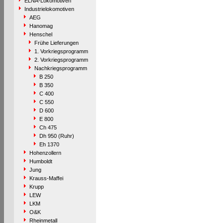
ELNA-Lokomotiven
Industrielokomotiven
AEG
Hanomag
Henschel
Frühe Lieferungen
1. Vorkriegsprogramm
2. Vorkriegsprogramm
Nachkriegsprogramm
B 250
B 350
C 400
C 550
D 600
E 800
Ch 475
Dh 950 (Ruhr)
Eh 1370
Hohenzollern
Humboldt
Jung
Krauss-Maffei
Krupp
LEW
LKM
O&K
Rheinmetall