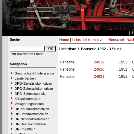
Suche
Home
|
Industrielokomotiven
|
Henschel
|
Nac
Lieferliste 3. Bauserie 1952 - 3 Stück
zur erweiterten Suche
Henschel
24919
1952
Navigation
Henschel
24920
1952
Geschichte & Hintergründe
Henschel
24921
1952
Länderbahnen
DRG-Einheitslokomotiven
DRG-Zahnradlokomotiven
DRG-Schmalspurlok.
Kriegslokomotiven
Verlagerungsbauten
DB-Neubaulokomotiven
DB-Umbaulokomotiven
DR-Neubaulokomotiven
DR-Rekolokomotiven
DR - "6000er"