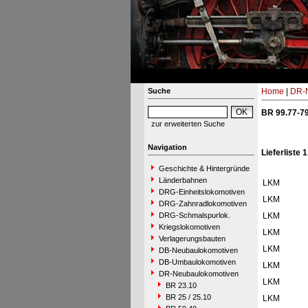
Suche
Home
|
DR-N
BR 99.77-7
zur erweiterten Suche
Navigation
Lieferliste 
Geschichte & Hintergründe
Länderbahnen
LKM
DRG-Einheitslokomotiven
LKM
DRG-Zahnradlokomotiven
DRG-Schmalspurlok.
LKM
Kriegslokomotiven
LKM
Verlagerungsbauten
LKM
DB-Neubaulokomotiven
DB-Umbaulokomotiven
LKM
DR-Neubaulokomotiven
LKM
BR 23.10
BR 25 / 25.10
LKM