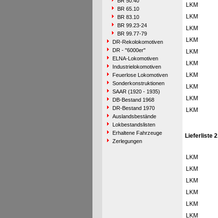
BR 50.40
LKM
BR 65.10
LKM
BR 83.10
BR 99.23-24
LKM
BR 99.77-79
LKM
DR-Rekolokomotiven
DR - "6000er"
LKM
ELNA-Lokomotiven
LKM
Industrielokomotiven
LKM
Feuerlose Lokomotiven
Sonderkonstruktionen
LKM
SAAR (1920 - 1935)
LKM
DB-Bestand 1968
DR-Bestand 1970
LKM
Auslandsbestände
Lokbestandslisten
Erhaltene Fahrzeuge
Lieferliste 
Zerlegungen
LKM
LKM
LKM
LKM
LKM
LKM