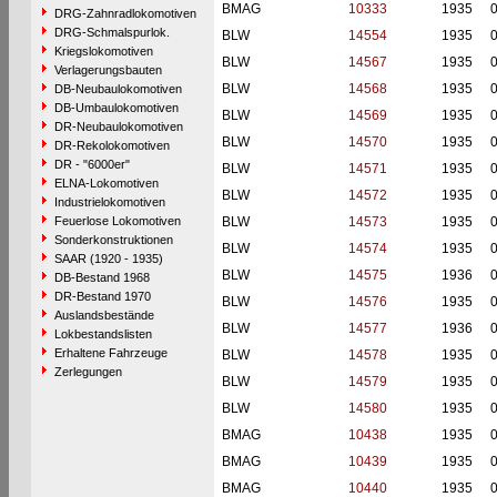
BMAG
10333
1935
DRG-Zahnradlokomotiven
DRG-Schmalspurlok.
BLW
14554
1935
Kriegslokomotiven
BLW
14567
1935
Verlagerungsbauten
BLW
14568
1935
DB-Neubaulokomotiven
DB-Umbaulokomotiven
BLW
14569
1935
DR-Neubaulokomotiven
BLW
14570
1935
DR-Rekolokomotiven
DR - "6000er"
BLW
14571
1935
ELNA-Lokomotiven
BLW
14572
1935
Industrielokomotiven
Feuerlose Lokomotiven
BLW
14573
1935
Sonderkonstruktionen
BLW
14574
1935
SAAR (1920 - 1935)
BLW
14575
1936
DB-Bestand 1968
DR-Bestand 1970
BLW
14576
1935
Auslandsbestände
BLW
14577
1936
Lokbestandslisten
Erhaltene Fahrzeuge
BLW
14578
1935
Zerlegungen
BLW
14579
1935
BLW
14580
1935
BMAG
10438
1935
BMAG
10439
1935
BMAG
10440
1935