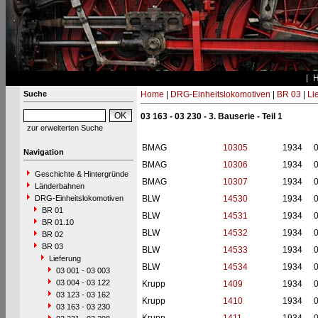
Suche
Home
|
DRG-Einheitslokomotiven
|
BR 03
|
Li
03 163 - 03 230 - 3. Bauserie - Teil 1
zur erweiterten Suche
BMAG
10305
1934
Navigation
BMAG
10306
1934
Geschichte & Hintergründe
BMAG
10307
1934
Länderbahnen
DRG-Einheitslokomotiven
BLW
14530
1934
BR 01
BLW
14531
1934
BR 01.10
BLW
14532
1934
BR 02
BR 03
BLW
14533
1934
Lieferung
BLW
14534
1934
03 001 - 03 003
03 004 - 03 122
Krupp
1409
1934
03 123 - 03 162
Krupp
1410
1934
03 163 - 03 230