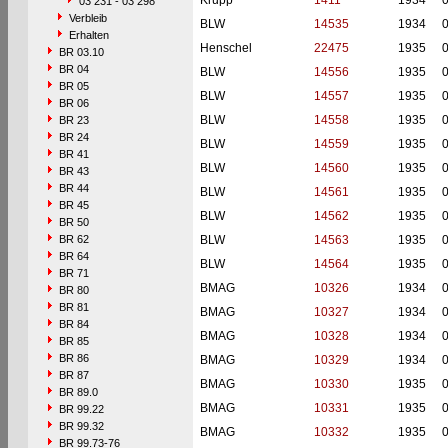
Krupp
1411
1934
03 231 - 03 298
Verbleib
BLW
14535
1934
Erhalten
Henschel
22475
1935
BR 03.10
BR 04
BLW
14556
1935
BR 05
BLW
14557
1935
BR 06
BLW
14558
1935
BR 23
BR 24
BLW
14559
1935
BR 41
BLW
14560
1935
BR 43
BR 44
BLW
14561
1935
BR 45
BLW
14562
1935
BR 50
BR 62
BLW
14563
1935
BR 64
BLW
14564
1935
BR 71
BMAG
10326
1934
BR 80
BR 81
BMAG
10327
1934
BR 84
BMAG
10328
1934
BR 85
BR 86
BMAG
10329
1934
BR 87
BMAG
10330
1935
BR 89.0
BMAG
10331
1935
BR 99.22
BR 99.32
BMAG
10332
1935
BR 99.73-76