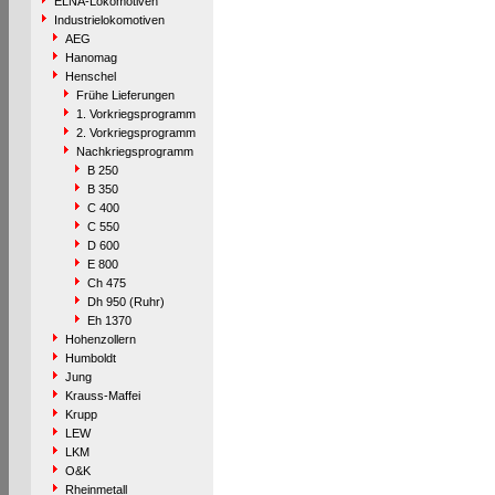
ELNA-Lokomotiven
Industrielokomotiven
AEG
Hanomag
Henschel
Frühe Lieferungen
1. Vorkriegsprogramm
2. Vorkriegsprogramm
Nachkriegsprogramm
B 250
B 350
C 400
C 550
D 600
E 800
Ch 475
Dh 950 (Ruhr)
Eh 1370
Hohenzollern
Humboldt
Jung
Krauss-Maffei
Krupp
LEW
LKM
O&K
Rheinmetall