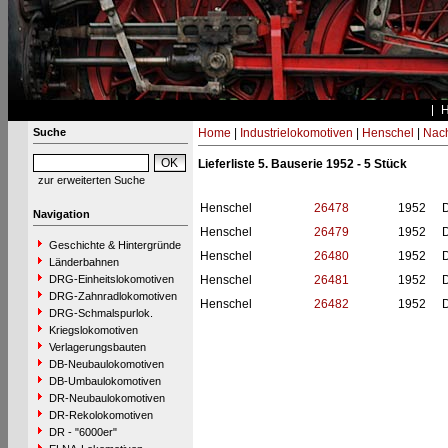
Suche
Home
|
Industrielokomotiven
|
Henschel
|
Nac
Lieferliste 5. Bauserie 1952 - 5 Stück
zur erweiterten Suche
Henschel
26478
1952
Navigation
Henschel
26479
1952
Geschichte & Hintergründe
Henschel
26480
1952
Länderbahnen
DRG-Einheitslokomotiven
Henschel
26481
1952
DRG-Zahnradlokomotiven
Henschel
26482
1952
DRG-Schmalspurlok.
Kriegslokomotiven
Verlagerungsbauten
DB-Neubaulokomotiven
DB-Umbaulokomotiven
DR-Neubaulokomotiven
DR-Rekolokomotiven
DR - "6000er"