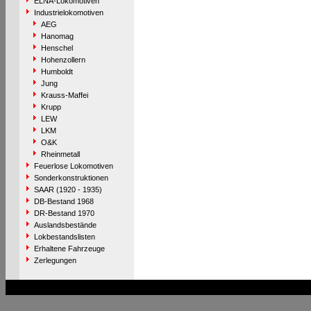
ELNA-Lokomotiven
Industrielokomotiven
AEG
Hanomag
Henschel
Hohenzollern
Humboldt
Jung
Krauss-Maffei
Krupp
LEW
LKM
O&K
Rheinmetall
Feuerlose Lokomotiven
Sonderkonstruktionen
SAAR (1920 - 1935)
DB-Bestand 1968
DR-Bestand 1970
Auslandsbestände
Lokbestandslisten
Erhaltene Fahrzeuge
Zerlegungen