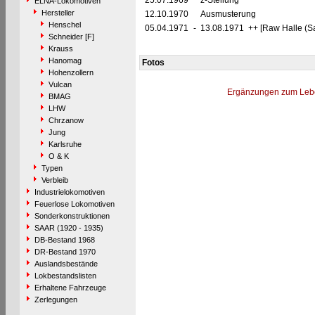
25.07.1969
z-Stellung
ELNA-Lokomotiven
Hersteller
12.10.1970
Ausmusterung
Henschel
05.04.1971
-
13.08.1971 ++ [Raw Halle (Sa
Schneider [F]
Krauss
Hanomag
Fotos
Hohenzollern
Vulcan
Ergänzungen zum Leb
BMAG
LHW
Chrzanow
Jung
Karlsruhe
O & K
Typen
Verbleib
Industrielokomotiven
Feuerlose Lokomotiven
Sonderkonstruktionen
SAAR (1920 - 1935)
DB-Bestand 1968
DR-Bestand 1970
Auslandsbestände
Lokbestandslisten
Erhaltene Fahrzeuge
Zerlegungen