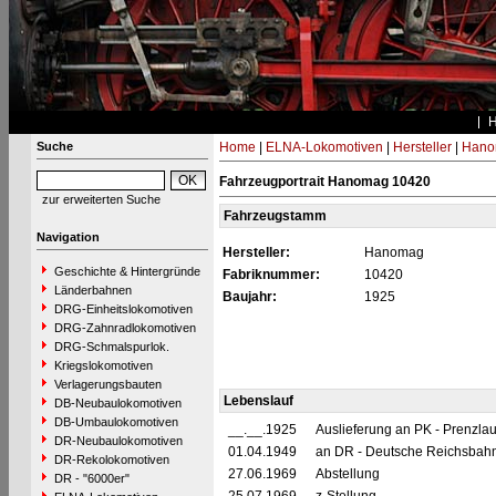
Suche
Home
|
ELNA-Lokomotiven
|
Hersteller
|
Hano
Fahrzeugportrait Hanomag 10420
zur erweiterten Suche
Fahrzeugstamm
Navigation
Hersteller:
Hanomag
Geschichte & Hintergründe
Fabriknummer:
10420
Länderbahnen
Baujahr:
1925
DRG-Einheitslokomotiven
DRG-Zahnradlokomotiven
DRG-Schmalspurlok.
Kriegslokomotiven
Verlagerungsbauten
Lebenslauf
DB-Neubaulokomotiven
DB-Umbaulokomotiven
__.__.1925
Auslieferung an PK - Prenzla
DR-Neubaulokomotiven
01.04.1949
an DR - Deutsche Reichsbahn
DR-Rekolokomotiven
27.06.1969
Abstellung
DR - "6000er"