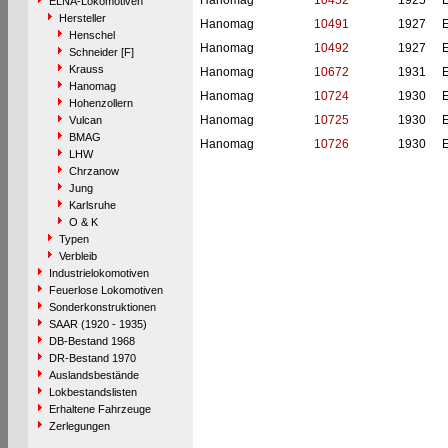
Hanomag
10452
1925
ELNA-Lokomotiven
Hersteller
Hanomag
10491
1927
Henschel
Hanomag
10492
1927
Schneider [F]
Krauss
Hanomag
10672
1931
Hanomag
Hanomag
10724
1930
Hohenzollern
Hanomag
10725
1930
Vulcan
BMAG
Hanomag
10726
1930
LHW
Chrzanow
Jung
Karlsruhe
O & K
Typen
Verbleib
Industrielokomotiven
Feuerlose Lokomotiven
Sonderkonstruktionen
SAAR (1920 - 1935)
DB-Bestand 1968
DR-Bestand 1970
Auslandsbestände
Lokbestandslisten
Erhaltene Fahrzeuge
Zerlegungen