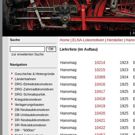
Suche
Home
|
ELNA-Lokomotiven
|
Hersteller
|
Hano
Lieferliste (im Aufbau)
zur erweiterten Suche
Hanomag
10214
1923
Navigation
Hanomag
10215
1923
Geschichte & Hintergründe
Hanomag
10369
1924
Länderbahnen
DRG-Einheitslokomotiven
Hanomag
10416
1925
DRG-Zahnradlokomotiven
Hanomag
10417
1925
DRG-Schmalspurlok.
Hanomag
10418
1925
Kriegslokomotiven
Verlagerungsbauten
Hanomag
10419
1925
DB-Neubaulokomotiven
Hanomag
10420
1925
DB-Umbaulokomotiven
DR-Neubaulokomotiven
Hanomag
10421
1925
DR-Rekolokomotiven
Hanomag
10422
1925
DR - "6000er"