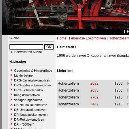
Suche
Home
|
Feuerlose Lokomotiven
|
Hohenzoller
Helmstedt I
zur erweiterten Suche
1906 wurden zwei C-Kuppler an zwei Braunkoh
Navigation
Geschichte & Hintergründe
Lieferliste
Länderbahnen
DRG-Einheitslokomotiven
Hohenzollern
2082
1906
H
DRG-Zahnradlokomotiven
DRG-Schmalspurlok.
Hohenzollern
2083
1906
H
Kriegslokomotiven
Hohenzollern
2702
1910
H
Verlagerungsbauten
Hohenzollern
3462
1916
H
DB-Neubaulokomotiven
DB-Umbaulokomotiven
DR-Neubaulokomotiven
DR-Rekolokomotiven
DR - "6000er"