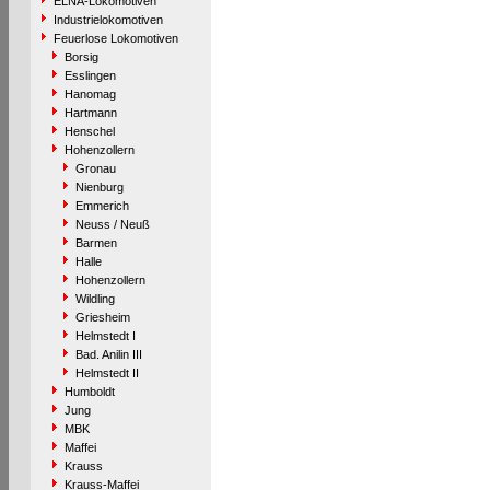
ELNA-Lokomotiven
Industrielokomotiven
Feuerlose Lokomotiven
Borsig
Esslingen
Hanomag
Hartmann
Henschel
Hohenzollern
Gronau
Nienburg
Emmerich
Neuss / Neuß
Barmen
Halle
Hohenzollern
Wildling
Griesheim
Helmstedt I
Bad. Anilin III
Helmstedt II
Humboldt
Jung
MBK
Maffei
Krauss
Krauss-Maffei