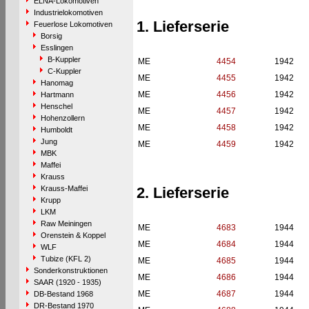
ELNA-Lokomotiven
Industrielokomotiven
1. Lieferserie
Feuerlose Lokomotiven
Borsig
Esslingen
B-Kuppler
ME
4454
1942
C-Kuppler
ME
4455
1942
Hanomag
ME
4456
1942
Hartmann
Henschel
ME
4457
1942
Hohenzollern
ME
4458
1942
Humboldt
Jung
ME
4459
1942
MBK
Maffei
Krauss
Krauss-Maffei
2. Lieferserie
Krupp
LKM
Raw Meiningen
ME
4683
1944
Orenstein & Koppel
ME
4684
1944
WLF
Tubize (KFL 2)
ME
4685
1944
Sonderkonstruktionen
ME
4686
1944
SAAR (1920 - 1935)
ME
4687
1944
DB-Bestand 1968
DR-Bestand 1970