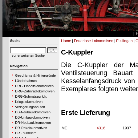
Suche
Home
|
Feuerlose Lokomotiven
|
Esslingen
|
C
C-Kuppler
zur erweiterten Suche
Die C-Kuppler der Mas
Navigation
Ventilsteuerung Bauar
Geschichte & Hintergründe
Kesselanfangsdruck von 2
Länderbahnen
DRG-Einheitslokomotiven
Exemplares folgten weite
DRG-Zahnradlokomotiven
DRG-Schmalspurlok.
Kriegslokomotiven
Verlagerungsbauten
Erste Lieferung
DB-Neubaulokomotiven
DB-Umbaulokomotiven
DR-Neubaulokomotiven
DR-Rekolokomotiven
ME
4316
1937
DR - "6000er"