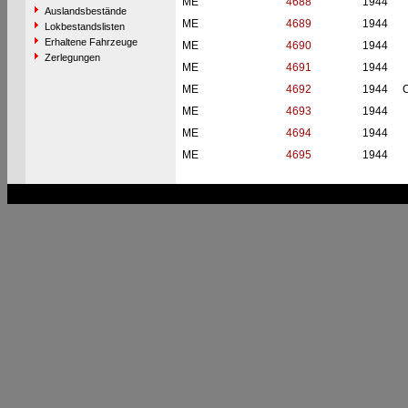
ME
4688
1944
Auslandsbestände
ME
4689
1944
Lokbestandslisten
Erhaltene Fahrzeuge
ME
4690
1944
Zerlegungen
ME
4691
1944
ME
4692
1944
C
ME
4693
1944
ME
4694
1944
ME
4695
1944