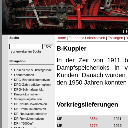
Suche
Home
|
Feuerlose Lokomotiven
|
Esslingen
|
B
B-Kuppler
zur erweiterten Suche
In der Zeit von 1911 bi
Navigation
Dampfspeicherloks in v
Geschichte & Hintergründe
Kunden. Danach wurden bis
Länderbahnen
DRG-Einheitslokomotiven
den 1950 Jahren konnten 
DRG-Zahnradlokomotiven
DRG-Schmalspurlok.
Kriegslokomotiven
Verlagerungsbauten
Vorkriegslieferungen
DB-Neubaulokomotiven
DB-Umbaulokomotiven
DR-Neubaulokomotiven
DR-Rekolokomotiven
ME
3654
1911
DR - "6000er"
ME
3775
1916