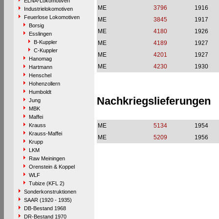
ELNA-Lokomotiven
ME
3796
1916
Industrielokomotiven
Feuerlose Lokomotiven
ME
3845
1917
Borsig
ME
4180
1926
Esslingen
B-Kuppler
ME
4189
1927
C-Kuppler
ME
4201
1927
Hanomag
ME
4230
1930
Hartmann
Henschel
Hohenzollern
Humboldt
Nachkriegslieferungen
Jung
MBK
Maffei
Krauss
ME
5134
1954
Krauss-Maffei
ME
5209
1956
Krupp
LKM
Raw Meiningen
Orenstein & Koppel
WLF
Tubize (KFL 2)
Sonderkonstruktionen
SAAR (1920 - 1935)
DB-Bestand 1968
DR-Bestand 1970