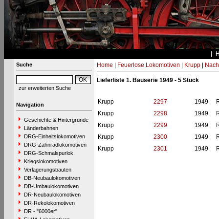
Suche
Home
|
Feuerlose Lokomotiven
|
Krupp
|
Nach
Lieferliste 1. Bauserie 1949 - 5 Stück
zur erweiterten Suche
Krupp
2297
1949
R
Navigation
Krupp
2298
1949
R
Geschichte & Hintergründe
Krupp
2299
1949
R
Länderbahnen
DRG-Einheitslokomotiven
Krupp
2300
1949
R
DRG-Zahnradlokomotiven
Krupp
2301
1949
R
DRG-Schmalspurlok.
Kriegslokomotiven
Verlagerungsbauten
DB-Neubaulokomotiven
DB-Umbaulokomotiven
DR-Neubaulokomotiven
DR-Rekolokomotiven
DR - "6000er"