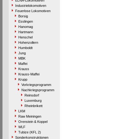
ELNA-Lokomotiven
Industrielokomotiven
Feuerlose Lokomotiven
Borsig
Esslingen
Hanomag
Hartmann
Henschel
Hohenzollern
Humboldt
Jung
MBK
Maffei
Krauss
Krauss-Maffei
Krupp
Vorkriegsprogramm
Nachkriegsprogramm
Reinsdorf
Luxemburg
Rheinbrikett
LKM
Raw Meiningen
Orenstein & Koppel
WLF
Tubize (KFL 2)
Sonderkonstruktionen