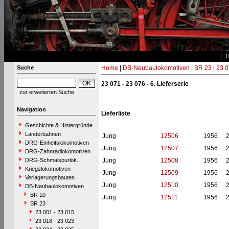
Suche
Home
|
DB-Neubaulokomotiven
|
BR 23
|
23 0
23 071 - 23 076 - 6. Lieferserie
zur erweiterten Suche
Navigation
Lieferliste
Geschichte & Hintergründe
Länderbahnen
Jung
12506
1956
DRG-Einheitslokomotiven
Jung
12507
1956
DRG-Zahnradlokomotiven
DRG-Schmalspurlok.
Jung
12508
1956
Kriegslokomotiven
Jung
12509
1956
Verlagerungsbauten
Jung
12510
1956
DB-Neubaulokomotiven
BR 10
Jung
12511
1956
BR 23
23 001 - 23 015
23 016 - 23 023