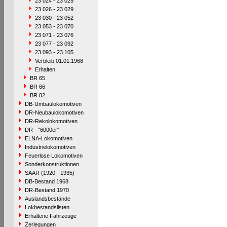
23 024 - 23 025
23 026 - 23 029
23 030 - 23 052
23 053 - 23 070
23 071 - 23 076
23 077 - 23 092
23 093 - 23 105
Verbleib 01.01.1968
Erhalten
BR 65
BR 66
BR 82
DB-Umbaulokomotiven
DR-Neubaulokomotiven
DR-Rekolokomotiven
DR - "6000er"
ELNA-Lokomotiven
Industrielokomotiven
Feuerlose Lokomotiven
Sonderkonstruktionen
SAAR (1920 - 1935)
DB-Bestand 1968
DR-Bestand 1970
Auslandsbestände
Lokbestandslisten
Erhaltene Fahrzeuge
Zerlegungen