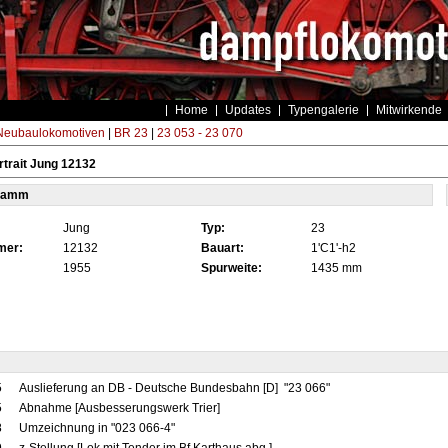
Home
Updates
Typengalerie
Mitwirkende
eubaulokomotiven
|
BR 23
|
23 053 - 23 070
trait Jung 12132
tamm
Jung
Typ:
23
mer:
12132
Bauart:
1'C1'-h2
1955
Spurweite:
1435 mm
5
Auslieferung an DB - Deutsche Bundesbahn [D] "23 066"
5
Abnahme [Ausbesserungswerk Trier]
8
Umzeichnung in "023 066-4"