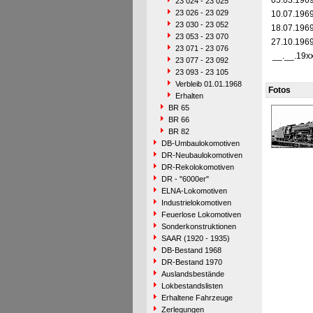
05.03.196
23 024 - 23 025
23 026 - 23 029
10.07.196
23 030 - 23 052
18.07.196
23 053 - 23 070
27.10.196
23 071 - 23 076
__.__.19x
23 077 - 23 092
23 093 - 23 105
Verbleib 01.01.1968
Fotos
Erhalten
BR 65
BR 66
BR 82
DB-Umbaulokomotiven
DR-Neubaulokomotiven
DR-Rekolokomotiven
DR - "6000er"
ELNA-Lokomotiven
Industrielokomotiven
Feuerlose Lokomotiven
Sonderkonstruktionen
SAAR (1920 - 1935)
DB-Bestand 1968
DR-Bestand 1970
Auslandsbestände
Lokbestandslisten
Erhaltene Fahrzeuge
Zerlegungen