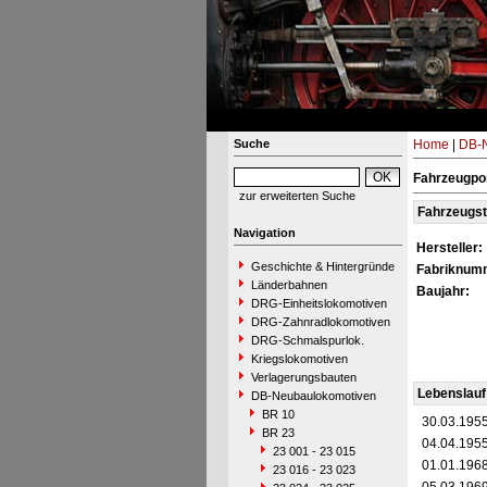
Suche
Home
|
DB-N
Fahrzeugpor
zur erweiterten Suche
Fahrzeugs
Navigation
Hersteller:
Geschichte & Hintergründe
Fabriknum
Länderbahnen
Baujahr:
DRG-Einheitslokomotiven
DRG-Zahnradlokomotiven
DRG-Schmalspurlok.
Kriegslokomotiven
Verlagerungsbauten
Lebenslauf
DB-Neubaulokomotiven
BR 10
30.03.195
BR 23
04.04.195
23 001 - 23 015
01.01.196
23 016 - 23 023