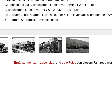
9
z-Stellung [Lok mit Tender im Bf Karthaus abg.]
9
Genehmigung zur Ausmusterung [gemäß Verf. HVB 21.213 Fau 863]
9
Ausmusterung [gemäß Verf. BD Stg 21A M21 Fau 173]
9
an Ferrum GmbH, Saarbrücken [D] "023 066-4" [mit Verkaufsschreiben 19.8724
x
++ [Ferrum, Saarbrücken-Schleifmühle]
Ergänzungen zum Lebenslauf
und
gute Fotos
von diesem Fahrzeug wer