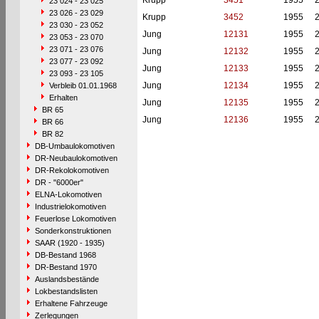
Krupp
3451
1955
23 024 - 23 025
23 026 - 23 029
Krupp
3452
1955
23 030 - 23 052
Jung
12131
1955
23 053 - 23 070
23 071 - 23 076
Jung
12132
1955
23 077 - 23 092
Jung
12133
1955
23 093 - 23 105
Jung
12134
1955
Verbleib 01.01.1968
Erhalten
Jung
12135
1955
BR 65
Jung
12136
1955
BR 66
BR 82
DB-Umbaulokomotiven
DR-Neubaulokomotiven
DR-Rekolokomotiven
DR - "6000er"
ELNA-Lokomotiven
Industrielokomotiven
Feuerlose Lokomotiven
Sonderkonstruktionen
SAAR (1920 - 1935)
DB-Bestand 1968
DR-Bestand 1970
Auslandsbestände
Lokbestandslisten
Erhaltene Fahrzeuge
Zerlegungen