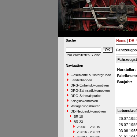
Suche
Home
|
DB-N
Fahrzeugpor
zur erweiterten Suche
Fahrzeugs
Navigation
Hersteller:
Geschichte & Hintergründe
Fabriknum
Länderbahnen
Baujahr:
DRG-Einheitslokomotiven
DRG-Zahnradlokomotiven
DRG-Schmalspurlok.
Kriegslokomotiven
Verlagerungsbauten
Lebenslauf
DB-Neubaulokomotiven
BR 10
26.07.195
BR 23
28.07.195
23 001 - 23 015
03.08.195
23 016 - 23 023