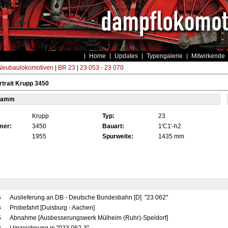
Home
Updates
Typengalerie
Mitwirkende
eubaulokomotiven
|
BR 23
|
23 053 - 23 070
trait Krupp 3450
tamm
Krupp
Typ:
23
mer:
3450
Bauart:
1'C1'-h2
1955
Spurweite:
1435 mm
5
Auslieferung an DB - Deutsche Bundesbahn [D] "23 062"
5
Probefahrt [Duisburg - Aachen]
5
Abnahme [Ausbesserungswerk Mülheim (Ruhr)-Speldorf]