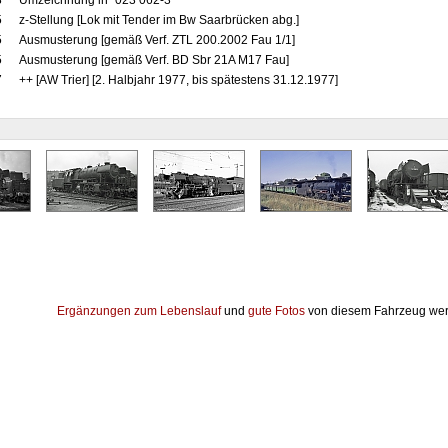
8
Umzeichnung in "023 062-3"
5
z-Stellung [Lok mit Tender im Bw Saarbrücken abg.]
5
Ausmusterung [gemäß Verf. ZTL 200.2002 Fau 1/1]
5
Ausmusterung [gemäß Verf. BD Sbr 21A M17 Fau]
7
++ [AW Trier] [2. Halbjahr 1977, bis spätestens 31.12.1977]
Ergänzungen zum Lebenslauf
und
gute Fotos
von diesem Fahrzeug wer