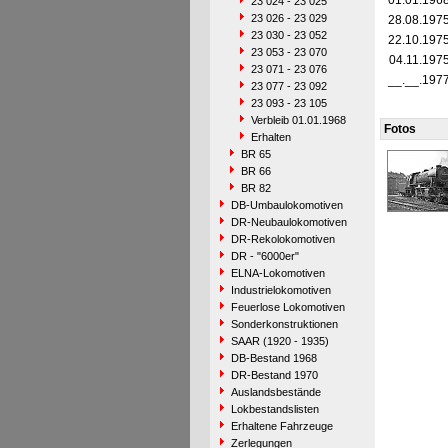
01.01.196
23 024 - 23 025
23 026 - 23 029
28.08.197
23 030 - 23 052
22.10.197
23 053 - 23 070
04.11.197
23 071 - 23 076
__.__.197
23 077 - 23 092
23 093 - 23 105
Verbleib 01.01.1968
Fotos
Erhalten
BR 65
BR 66
BR 82
DB-Umbaulokomotiven
DR-Neubaulokomotiven
DR-Rekolokomotiven
DR - "6000er"
ELNA-Lokomotiven
Industrielokomotiven
Feuerlose Lokomotiven
Sonderkonstruktionen
SAAR (1920 - 1935)
DB-Bestand 1968
DR-Bestand 1970
Auslandsbestände
Lokbestandslisten
Erhaltene Fahrzeuge
Zerlegungen