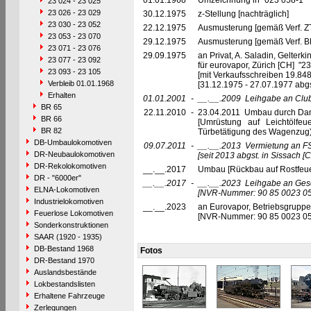
01.01.1968
Umzeichnung in "023 058-1"
23 024 - 23 025
23 026 - 23 029
30.12.1975
z-Stellung [nachträglich]
23 030 - 23 052
22.12.1975
Ausmusterung [gemäß Verf. Z
23 053 - 23 070
29.12.1975
Ausmusterung [gemäß Verf. B
23 071 - 23 076
29.09.1975
an Privat, A. Saladin, Gelterk
23 077 - 23 092
für eurovapor, Zürich [CH] "2
23 093 - 23 105
[mit Verkaufsschreiben 19.848
Verbleib 01.01.1968
[31.12.1975 - 27.07.1977 abgs
Erhalten
01.01.2001
-
__.__.2009
Leihgabe an Club
BR 65
22.11.2010
-
23.04.2011 Umbau durch Damp
BR 66
[Umrüstung auf Leichtölfeu
BR 82
Türbetätigung des Wagenzug)
DB-Umbaulokomotiven
09.07.2011
-
__.__.2013
Vermietung an FS
DR-Neubaulokomotiven
[seit 2013 abgst. in Sissach [C
DR-Rekolokomotiven
__.__.2017
Umbau [Rückbau auf Rostfeu
DR - "6000er"
__.__.2017
-
__.__.2023
Leihgabe an Gese
ELNA-Lokomotiven
[NVR-Nummer: 90 85 0023 0
Industrielokomotiven
__.__.2023
an Eurovapor, Betriebsgruppe
Feuerlose Lokomotiven
[NVR-Nummer: 90 85 0023 0
Sonderkonstruktionen
SAAR (1920 - 1935)
DB-Bestand 1968
Fotos
DR-Bestand 1970
Auslandsbestände
Lokbestandslisten
Erhaltene Fahrzeuge
Zerlegungen