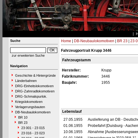
Suche
Home
|
DB-Neubaulokomotiven
|
BR 23
|
23 0
Fahrzeugportrait Krupp 3446
zur erweiterten Suche
Fahrzeugstamm
Navigation
Hersteller:
Krupp
Geschichte & Hintergründe
Fabriknummer:
3446
Länderbahnen
Baujahr:
1955
DRG-Einheitslokomotiven
DRG-Zahnradlokomotiven
DRG-Schmalspurlok.
Kriegslokomotiven
Verlagerungsbauten
Lebenslauf
DB-Neubaulokomotiven
BR 10
27.05.1955
Auslieferung an DB - Deutsc
BR 23
01.06.1955
Probefahrt [Duisburg - Aachen
23 001 - 23 015
10.06.1955
Abnahme [Ausbesserungswerk
23 016 - 23 023