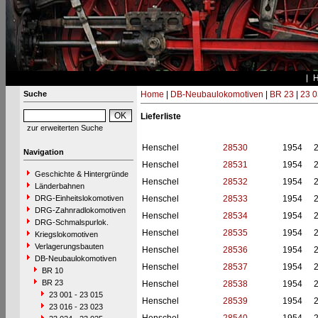
Suche
Home
|
DB-Neubaulokomotiven
|
BR 23
|
23 0
Lieferliste
zur erweiterten Suche
Henschel
28530
1954
Navigation
Henschel
28531
1954
Geschichte & Hintergründe
Henschel
28532
1954
Länderbahnen
DRG-Einheitslokomotiven
Henschel
28533
1954
DRG-Zahnradlokomotiven
Henschel
28534
1954
DRG-Schmalspurlok.
Henschel
28535
1954
Kriegslokomotiven
Verlagerungsbauten
Henschel
28536
1954
DB-Neubaulokomotiven
Henschel
28537
1954
BR 10
BR 23
Henschel
28538
1954
23 001 - 23 015
Henschel
28539
1954
23 016 - 23 023