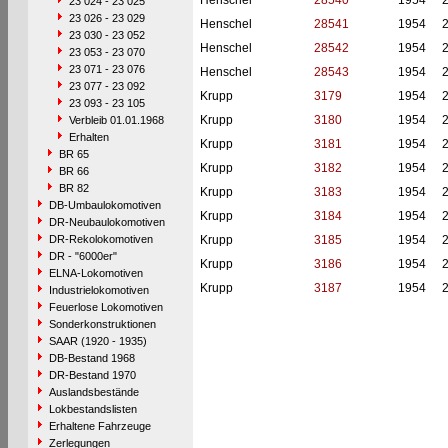
Henschel
28540
1954
23 024 - 23 025
23 026 - 23 029
Henschel
28541
1954
23 030 - 23 052
Henschel
28542
1954
23 053 - 23 070
23 071 - 23 076
Henschel
28543
1954
23 077 - 23 092
Krupp
3179
1954
23 093 - 23 105
Krupp
3180
1954
Verbleib 01.01.1968
Erhalten
Krupp
3181
1954
BR 65
Krupp
3182
1954
BR 66
BR 82
Krupp
3183
1954
DB-Umbaulokomotiven
Krupp
3184
1954
DR-Neubaulokomotiven
DR-Rekolokomotiven
Krupp
3185
1954
DR - "6000er"
Krupp
3186
1954
ELNA-Lokomotiven
Krupp
3187
1954
Industrielokomotiven
Feuerlose Lokomotiven
Sonderkonstruktionen
SAAR (1920 - 1935)
DB-Bestand 1968
DR-Bestand 1970
Auslandsbestände
Lokbestandslisten
Erhaltene Fahrzeuge
Zerlegungen