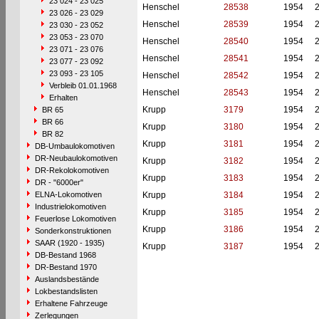
23 024 - 23 025
Henschel
28538
1954
23 026 - 23 029
Henschel
28539
1954
23 030 - 23 052
23 053 - 23 070
Henschel
28540
1954
23 071 - 23 076
Henschel
28541
1954
23 077 - 23 092
23 093 - 23 105
Henschel
28542
1954
Verbleib 01.01.1968
Henschel
28543
1954
Erhalten
Krupp
3179
1954
BR 65
BR 66
Krupp
3180
1954
BR 82
Krupp
3181
1954
DB-Umbaulokomotiven
DR-Neubaulokomotiven
Krupp
3182
1954
DR-Rekolokomotiven
Krupp
3183
1954
DR - "6000er"
ELNA-Lokomotiven
Krupp
3184
1954
Industrielokomotiven
Krupp
3185
1954
Feuerlose Lokomotiven
Krupp
3186
1954
Sonderkonstruktionen
SAAR (1920 - 1935)
Krupp
3187
1954
DB-Bestand 1968
DR-Bestand 1970
Auslandsbestände
Lokbestandslisten
Erhaltene Fahrzeuge
Zerlegungen