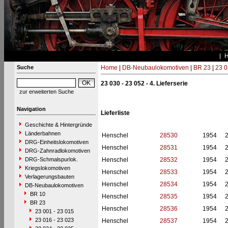
Suche
Home
|
DB-Neubaulokomotiven
|
BR 23
|
23 0
23 030 - 23 052 - 4. Lieferserie
zur erweiterten Suche
Navigation
Lieferliste
Geschichte & Hintergründe
Länderbahnen
Henschel
28530
1954
DRG-Einheitslokomotiven
Henschel
28531
1954
DRG-Zahnradlokomotiven
DRG-Schmalspurlok.
Henschel
28532
1954
Kriegslokomotiven
Henschel
28533
1954
Verlagerungsbauten
Henschel
28534
1954
DB-Neubaulokomotiven
BR 10
Henschel
28535
1954
BR 23
Henschel
28536
1954
23 001 - 23 015
23 016 - 23 023
Henschel
28537
1954