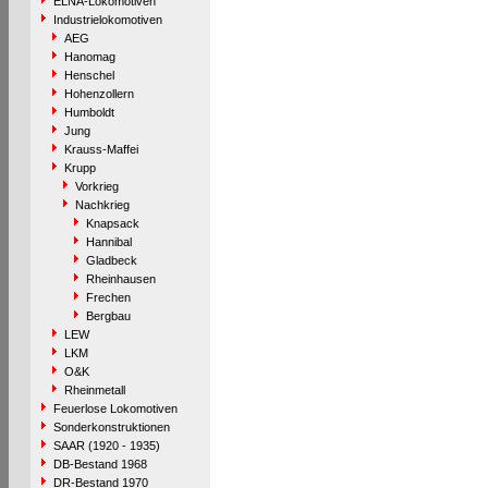
ELNA-Lokomotiven
Industrielokomotiven
AEG
Hanomag
Henschel
Hohenzollern
Humboldt
Jung
Krauss-Maffei
Krupp
Vorkrieg
Nachkrieg
Knapsack
Hannibal
Gladbeck
Rheinhausen
Frechen
Bergbau
LEW
LKM
O&K
Rheinmetall
Feuerlose Lokomotiven
Sonderkonstruktionen
SAAR (1920 - 1935)
DB-Bestand 1968
DR-Bestand 1970