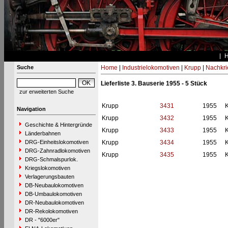
Suche
Home
|
Industrielokomotiven
|
Krupp
|
Nachkri
Lieferliste 3. Bauserie 1955 - 5 Stück
zur erweiterten Suche
Krupp
3431
1955
Navigation
Krupp
3432
1955
Geschichte & Hintergründe
Krupp
3433
1955
Länderbahnen
DRG-Einheitslokomotiven
Krupp
3434
1955
DRG-Zahnradlokomotiven
Krupp
3435
1955
DRG-Schmalspurlok.
Kriegslokomotiven
Verlagerungsbauten
DB-Neubaulokomotiven
DB-Umbaulokomotiven
DR-Neubaulokomotiven
DR-Rekolokomotiven
DR - "6000er"