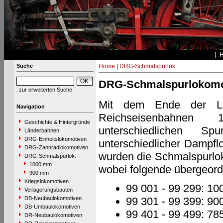
Suche
Home
|
DRG-Schmalspurlok.
DRG-Schmalspurlokomo
zur erweiterten Suche
Mit dem Ende der Län
Navigation
Reichseisenbahnen 
Geschichte & Hintergründe
unterschiedlichen S
Länderbahnen
DRG-Einheitslokomotiven
unterschiedlicher Dampf
DRG-Zahnradlokomotiven
wurden die Schmalspurlok
DRG-Schmalspurlok.
1000 mm
wobei folgende übergeor
900 mm
Kriegslokomotiven
99 001 - 99 299: 1
Verlagerungsbauten
DB-Neubaulokomotiven
99 301 - 99 399: 9
DB-Umbaulokomotiven
99 401 - 99 499: 7
DR-Neubaulokomotiven