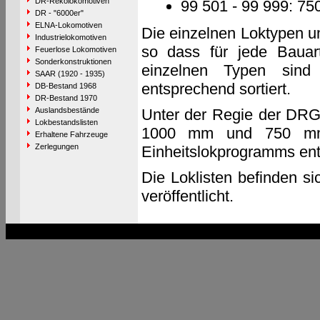
DR-Rekolokomotiven
99 501 - 99 999: 7
DR - "6000er"
ELNA-Lokomotiven
Die einzelnen Loktypen u
Industrielokomotiven
so dass für jede Bauart
Feuerlose Lokomotiven
Sonderkonstruktionen
einzelnen Typen sin
SAAR (1920 - 1935)
entsprechend sortiert.
DB-Bestand 1968
DR-Bestand 1970
Auslandsbestände
Unter der Regie der DRG
Lokbestandslisten
1000 mm und 750 mm g
Erhaltene Fahrzeuge
Zerlegungen
Einheitslokprogramms ent
Die Loklisten befinden si
veröffentlicht.