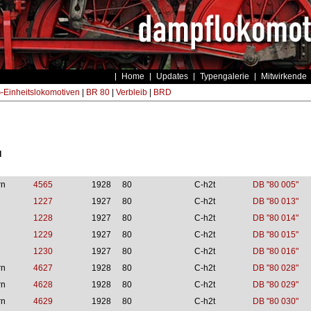
Home
Updates
Typengalerie
Mitwirkende
Einheitslokomotiven
|
BR 80
|
Verbleib
|
BRD
d
rn
4565
1928
80
C-h2t
DB "80 005"
1227
1927
80
C-h2t
DB "80 013"
1228
1927
80
C-h2t
DB "80 014"
1229
1927
80
C-h2t
DB "80 015"
1230
1927
80
C-h2t
DB "80 016"
rn
4627
1928
80
C-h2t
DB "80 028"
rn
4628
1928
80
C-h2t
DB "80 029"
rn
4629
1928
80
C-h2t
DB "80 030"