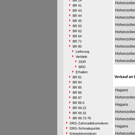
BR 24
Hohenzolle
BR 41
Hohenzolle
BR 43
BR 44
Hohenzolle
BR 45
Hohenzolle
BR 50
BR 62
Hohenzolle
BR 64
Hohenzolle
BR 71
Hohenzolle
BR 80
Lieferung
Hohenzolle
Verbleib
Hohenzolle
DDR
BRD
Erhalten
Verkauf an
BR 81
BR 84
BR 85
Hagans
BR 86
Hohenzolle
BR 87
BR 89.0
Hagans
BR 99.22
Hohenzolle
BR 99.32
BR 99.73-76
Hohenzolle
DRG-Zahnradlokomotiven
Hagans
DRG-Schmalspurlok.
Hohenzolle
Kriegslokomotiven