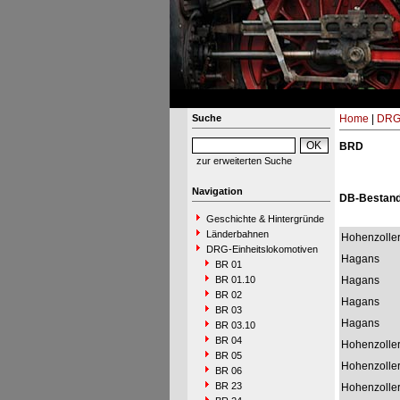
Suche
Home
|
DRG-
BRD
zur erweiterten Suche
Navigation
DB-Bestan
Geschichte & Hintergründe
Länderbahnen
Hohenzolle
DRG-Einheitslokomotiven
Hagans
BR 01
BR 01.10
Hagans
BR 02
Hagans
BR 03
Hagans
BR 03.10
BR 04
Hohenzolle
BR 05
Hohenzolle
BR 06
BR 23
Hohenzolle